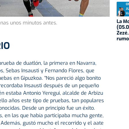
O
J
V
La Mo
inas unos minutos antes.
(05.0
Zezé.
rumo
IO
 prueba de duatlón, la primera en Navarra,
s, Sebas Insausti y Fernando Flores, que
uebas en Gipuzkoa. “Nos pareció algo bonito
 recordaba Insausti después de un pequeño
n estaba Antonio Yeregui, alcalde de Arbizu
llo años este tipo de pruebas, tan populares
onocidas. Desde un principio fue un éxito.
, en las que había participaba mucha gente,
Además, gustó mucho el recorrido y el aate