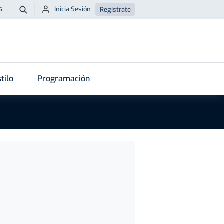
Inicia Sesión
Regístrate
6
Buscar
tilo
Programación