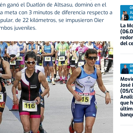
én ganó el Duatlón de Altsasu, dominó en el
O
la meta con 3 minutos de diferencia respecto a
J
V
opular, de 22 kilómetros, se impusieron Oier
La Mo
ambos juveniles.
(06.0
redon
del c
O
M
Movid
José
(05/0
Anali
que h
últim
banqu