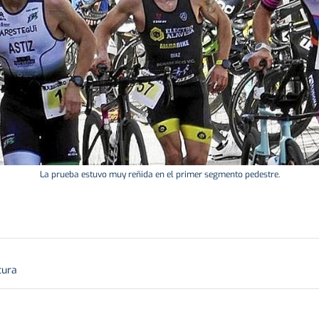
La prueba estuvo muy reñida en el primer segmento pedestre.
tura