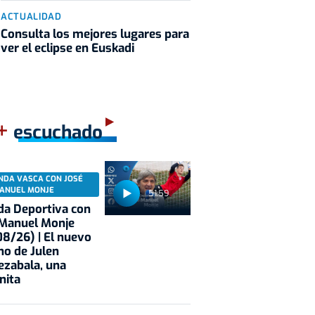
ACTUALIDAD
Consulta los mejores lugares para
ver el eclipse en Euskadi
+
escuchado
NDA VASCA CON JOSÉ
ANUEL MONJE
51:59
a Deportiva con
 Manuel Monje
8/26) | El nuevo
no de Julen
ezabala, una
nita