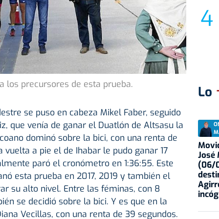
a los precursores de esta prueba.
Lo
destre se puso en cabeza Mikel Faber, seguido
z, que venía de ganar el Duatlón de Altsasu la
O
M
coano dominó sobre la bici, con una renta de
Movid
a vuelta a pie el de Ihabar le pudo ganar 17
José
almente paró el cronómetro en 1:36:55. Este
(06/0
desti
 ganó esta prueba en 2017, 2019 y también el
Agirr
r su alto nivel. Entre las féminas, con 8
incóg
én se decidió sobre la bici. Y es que en la
Diana Vecillas, con una renta de 39 segundos.