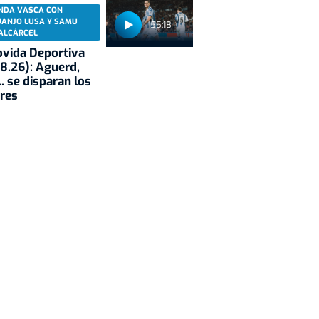
NDA VASCA CON
UANJO LUSA Y SAMU
55:18
ALCÁRCEL
vida Deportiva
8.26): Aguerd,
.. se disparan los
res