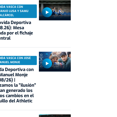
NDA VASCA CON
UANJO LUSA Y SAMU
54:50
ALCÁRCEL
vida Deportiva
8.26): Mesa
da por el fichaje
entral
NDA VASCA CON JOSÉ
ANUEL MONJE
52:42
a Deportiva con
 Manuel Monje
8/26) |
zamos la "ilusión"
an generado los
os cambios en el
illo del Athletic