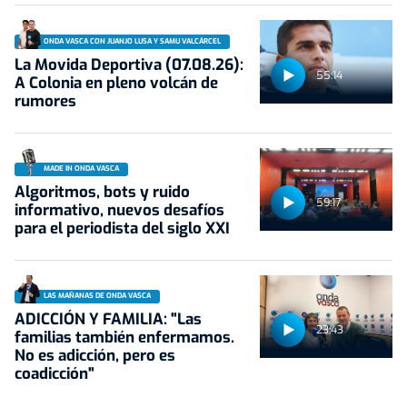
ONDA VASCA CON JUANJO LUSA Y SAMU VALCÁRCEL
La Movida Deportiva (07.08.26):
55:14
A Colonia en pleno volcán de
rumores
MADE IN ONDA VASCA
Algoritmos, bots y ruido
59:17
informativo, nuevos desafíos
para el periodista del siglo XXI
LAS MAÑANAS DE ONDA VASCA
ADICCIÓN Y FAMILIA: "Las
23:43
familias también enfermamos.
No es adicción, pero es
coadicción"