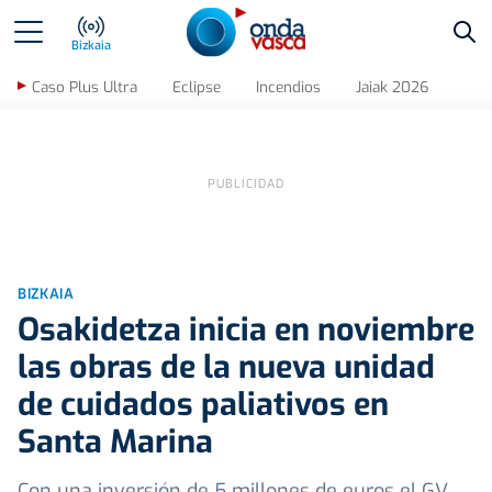
Bus
Bizkaia
Caso Plus Ultra
Eclipse
Incendios
Jaiak 2026
BIZKAIA
Osakidetza inicia en noviembre
las obras de la nueva unidad
de cuidados paliativos en
Santa Marina
Con una inversión de 5 millones de euros el GV