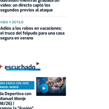
Gastélum mientras grababa un
vídeo: un directo captó los
segundos previos al ataque
VIDA Y ESTILO
Adiós a los robos en vacaciones:
el truco del felpudo para una casa
segura en verano
+
escuchado
NDA VASCA CON JOSÉ
ANUEL MONJE
52:42
a Deportiva con
 Manuel Monje
8/26) |
zamos la "ilusión"