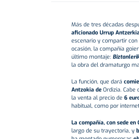
Más de tres décadas despu
aficionado Urrup Antzerki
escenario y compartir con e
ocasión, la compañía goier
último montaje:
Biztanleri
la obra del dramaturgo mad
La función, que dará
comien
Antzokia de
Ordizia. Cabe 
la venta al precio de
6 eur
habitual, como por internet
La compañía, con sede en O
largo de su trayectoria, y
b
ha montado numerosas
o