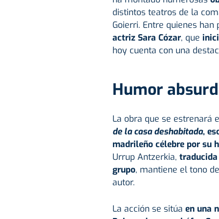
distintos teatros de la co
Goierri. Entre quienes han
actriz Sara Cózar
, que
inic
hoy cuenta con una destaca
Humor absurd
La obra que se estrenará 
de la casa deshabitada
, es
madrileño célebre por su 
Urrup Antzerkia,
traducida
grupo
, mantiene el tono d
autor.
La acción se sitúa
en una
n