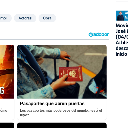
O
M
umor
Actores
Obra
Movid
José
(04/0
Athle
desca
inicio
Pasaportes que abren puertas
¡Cómo
Los pasaportes más poderosos del mundo, ¿está el
tuyo?