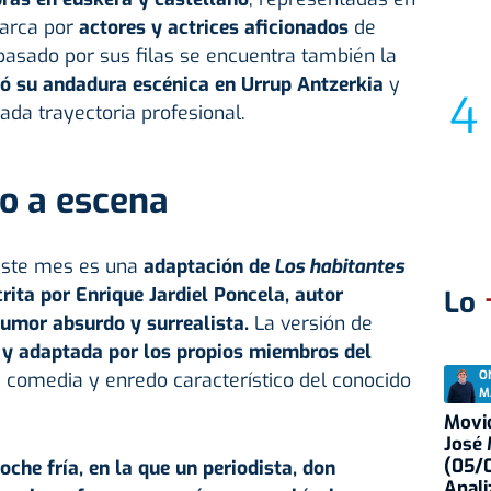
marca por
actores y actrices aficionados
de
 pasado por sus filas se encuentra también la
ió su andadura escénica en Urrup Antzerkia
y
da trayectoria profesional.
o a escena
este mes es una
adaptación de
Los habitantes
crita por Enrique Jardiel Poncela, autor
Lo
humor absurdo y surrealista.
La versión de
 y adaptada por los propios miembros del
O
e comedia y enredo característico del conocido
M
Movid
José
(05/0
oche fría, en la que un periodista, don
Anali