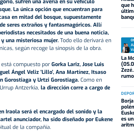
gorio, sufren una avería en su vehículo
que h
sque. La única opción que encuentran para
últim
 casa en mitad del bosque, supuestamente
banqu
de seres extraños y fantasmagóricos. Allí
periodistas necesitados de una buena noticia,
 y una misteriosa mujer.
Todo ello derivará en
O
J
icas, según recoge la sinopsis de la obra.
V
La Mo
(05.0
e está compuesto por
Gorka Lariz, Jose Luis
Zezé.
uel Ángel Veliz ‘Lillo’, Ana Martínez, Itsaso
rumo
n Gorostiaga y Urtzi Gorostiaga.
Como en
 Urrup Antzerkia,
la dirección corre a cargo de
DEPO
Borja
polém
en Iraola
será el encargado del sonido y la
Eusko
es un
cartel anunciador, ha sido diseñado por Eukene
aritm
itual de la compañía.