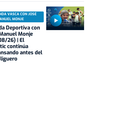
NDA VASCA CON JOSÉ
ANUEL MONJE
52:38
a Deportiva con
 Manuel Monje
8/26) | El
tic continúa
nsando antes del
 liguero