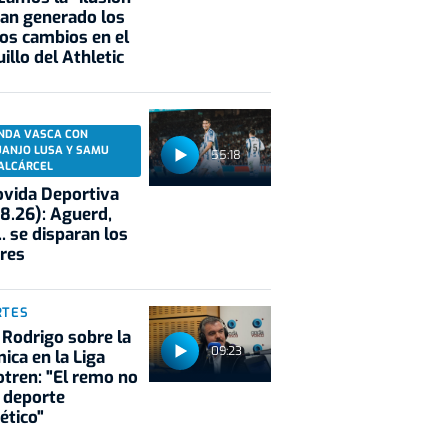
an generado los
os cambios en el
illo del Athletic
NDA VASCA CON
UANJO LUSA Y SAMU
55:18
ALCÁRCEL
vida Deportiva
8.26): Aguerd,
.. se disparan los
res
RTES
 Rodrigo sobre la
09:23
ica en la Liga
tren: "El remo no
 deporte
ético"