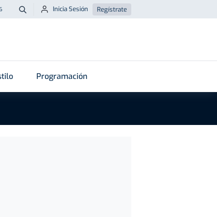
Inicia Sesión
Regístrate
6
Buscar
tilo
Programación