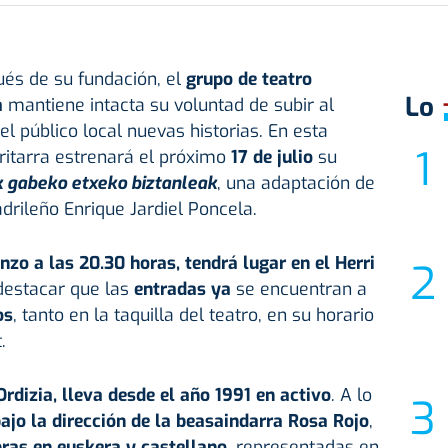
és de su fundación, el
grupo de
teatro
Lo
a
mantiene intacta su voluntad de subir al
l público local nuevas historias. En esta
ritarra estrenará el próximo
17 de julio
su
k gabeko etxeko biztanleak
, una adaptación de
rileño Enrique Jardiel Poncela.
zo a las 20.30 horas, tendrá lugar en el Herri
destacar que las
entradas ya
se encuentran a
os
, tanto en la taquilla del teatro, en su horario
.
rdizia, lleva desde el año 1991 en activo
. A lo
ajo la dirección de la
beasaindarra
Rosa Rojo
,
bras en
euskera
y castellano
, representadas en