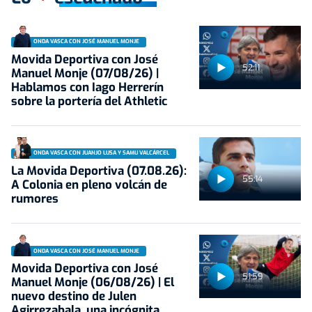
ONDA VASCA CON JOSÉ MANUEL MONJE
Movida Deportiva con José
52:11
Manuel Monje (07/08/26) |
Hablamos con Iago Herrerín
sobre la portería del Athletic
ONDA VASCA CON JUANJO LUSA Y SAMU VALCÁRCEL
La Movida Deportiva (07.08.26):
55:14
A Colonia en pleno volcán de
rumores
ONDA VASCA CON JOSÉ MANUEL MONJE
Movida Deportiva con José
51:59
Manuel Monje (06/08/26) | El
nuevo destino de Julen
Agirrezabala, una incógnita