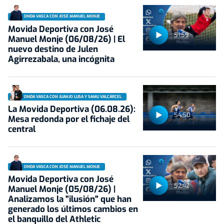
ONDA VASCA CON JOSÉ MANUEL MONJE
Movida Deportiva con José
51:59
Manuel Monje (06/08/26) | El
nuevo destino de Julen
Agirrezabala, una incógnita
ONDA VASCA CON JUANJO LUSA Y SAMU VALCÁRCEL
La Movida Deportiva (06.08.26):
54:50
Mesa redonda por el fichaje del
central
ONDA VASCA CON JOSÉ MANUEL MONJE
Movida Deportiva con José
52:42
Manuel Monje (05/08/26) |
Analizamos la "ilusión" que han
generado los últimos cambios en
el banquillo del Athletic