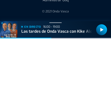
Administrar Utiq
© 2021 Onda Vasca
16:00 - 19:00
EN DIRECTO
Las tardes de Onda Vasca con Kike Alonso
Bizkaiko Foru Aldundiak finantzatu du proiektu hau, 2021eko Suspertze
Adimentsua Programaren barruan.
Este proyecto ha sido financiado por la Diputación Foral de Bizkaia