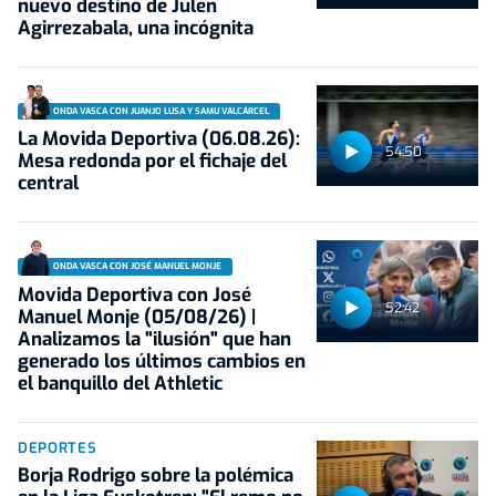
nuevo destino de Julen
Agirrezabala, una incógnita
ONDA VASCA CON JUANJO LUSA Y SAMU VALCÁRCEL
La Movida Deportiva (06.08.26):
54:50
Mesa redonda por el fichaje del
central
ONDA VASCA CON JOSÉ MANUEL MONJE
Movida Deportiva con José
52:42
Manuel Monje (05/08/26) |
Analizamos la "ilusión" que han
generado los últimos cambios en
el banquillo del Athletic
DEPORTES
Borja Rodrigo sobre la polémica