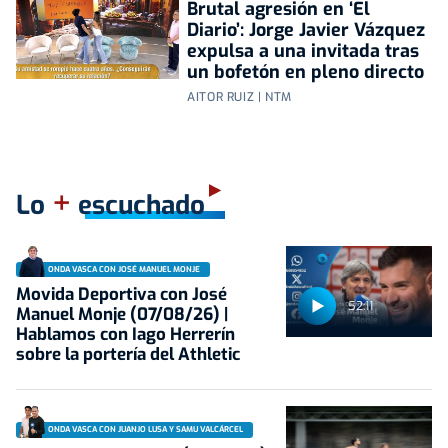
Brutal agresión en ‘El
Diario’: Jorge Javier Vázquez
expulsa a una invitada tras
un bofetón en pleno directo
AITOR RUIZ | NTM
+
Lo
escuchado
ONDA VASCA CON JOSÉ MANUEL MONJE
Movida Deportiva con José
52:11
Manuel Monje (07/08/26) |
Hablamos con Iago Herrerín
sobre la portería del Athletic
ONDA VASCA CON JUANJO LUSA Y SAMU VALCÁRCEL