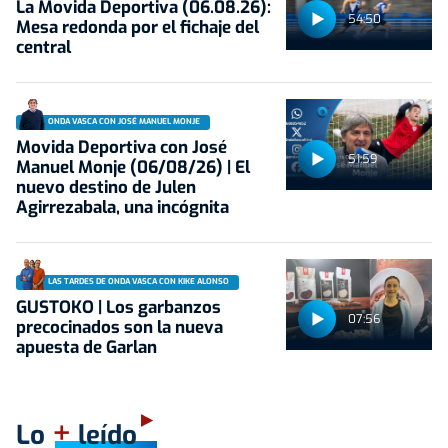
La Movida Deportiva (06.08.26):
54:50
Mesa redonda por el fichaje del
central
ONDA VASCA CON JOSÉ MANUEL MONJE
Movida Deportiva con José
51:59
Manuel Monje (06/08/26) | El
nuevo destino de Julen
Agirrezabala, una incógnita
LAS TARDES DE ONDA VASCA CON KIKE ALONSO
GUSTOKO | Los garbanzos
07:56
precocinados son la nueva
apuesta de Garlan
+
Lo
leído