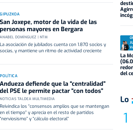
desti
Agirr
GIPUZKOA
incóg
San Joxepe, motor de la vida de las
personas mayores en Bergara
ANABEL DOMÍNGUEZ | NTM
O
J
La asociación de jubilados cuenta con 1.870 socios y
V
socias, y mantiene un ritmo de actividad creciente
La Mo
(06.0
redon
del c
POLÍTICA
Andueza defiende que la “centralidad”
del PSE le permite pactar “con todos”
Lo
NOTICIAS TALDEA MULTIMEDIA
Reivindica los “consensos amplios que se mantengan
en el tiempo” y aprecia en el resto de partidos
“nerviosismo” y “cálculo electoral”