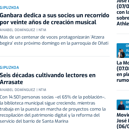
José
(07/
GIPUZKOA
con I
Ganbara dedica a sus socios un recorrido
sobre
por veinte años de creación musical
Athle
ANABEL DOMÍNGUEZ | NTM
Más de un centenar de voces protagonizarán ‘Atzera
begira’ este próximo domingo en la parroquia de Oñati
O
J
V
La Mo
GIPUZKOA
(07.0
en pl
Seis décadas cultivando lectores en
rumo
Arrasate
ANABEL DOMÍNGUEZ | NTM
Con 14.501 personas socias –el 65% de la población–,
O
la biblioteca municipal sigue creciendo, mientras
M
trabaja en la puesta en marcha de proyectos como la
Movid
recopilación del patrimonio digital y la reforma del
José
servicio del barrio de Santa Marina
(06/0