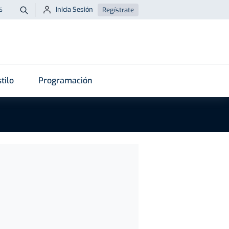
Inicia Sesión
Regístrate
6
Buscar
tilo
Programación