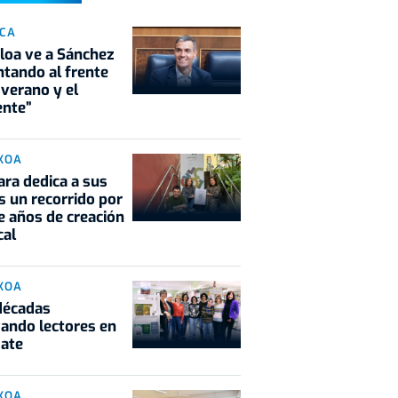
ICA
oa ve a Sánchez
tando al frente
 verano y el
ente”
KOA
ra dedica a sus
s un recorrido por
e años de creación
cal
KOA
décadas
vando lectores en
sate
KOA