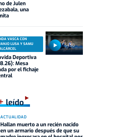
no de Julen
ezabala, una
nita
NDA VASCA CON
UANJO LUSA Y SAMU
54:50
ALCÁRCEL
vida Deportiva
8.26): Mesa
da por el fichaje
entral
+
leído
ACTUALIDAD
Hallan muerto a un recién nacido
en un armario después de que su
madre ingresara en el hospital por