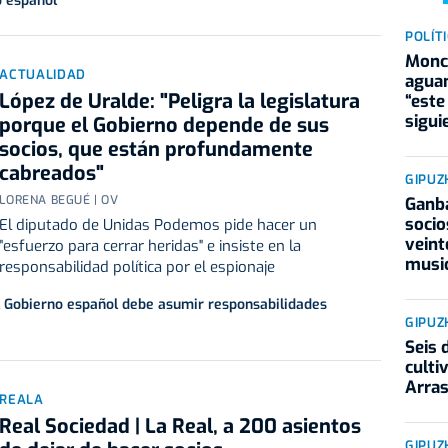
o español
POLÍT
Moncl
ACTUALIDAD
aguan
López de Uralde: "Peligra la legislatura
“este
sigui
porque el Gobierno depende de sus
socios, que están profundamente
cabreados"
GIPUZ
LORENA BEGUÉ | OV
Ganba
socio
El diputado de Unidas Podemos pide hacer un
veint
"esfuerzo para cerrar heridas" e insiste en la
musi
responsabilidad política por el espionaje
el Gobierno español debe asumir responsabilidades
GIPUZ
Seis 
culti
Arra
REALA
Real Sociedad | La Real, a 200 asientos
GIPUZ