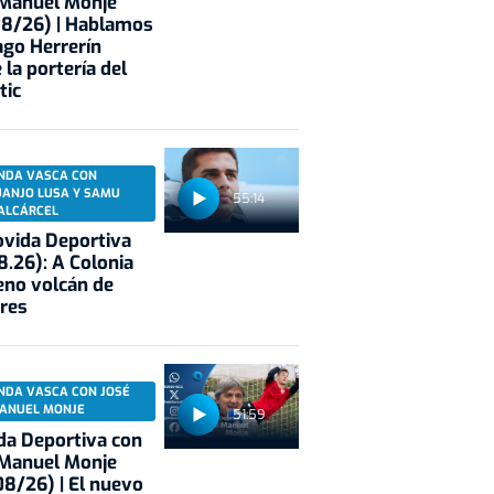
 Manuel Monje
08/26) | Hablamos
ago Herrerín
 la portería del
tic
NDA VASCA CON
UANJO LUSA Y SAMU
55:14
ALCÁRCEL
vida Deportiva
8.26): A Colonia
eno volcán de
res
NDA VASCA CON JOSÉ
ANUEL MONJE
51:59
a Deportiva con
 Manuel Monje
8/26) | El nuevo