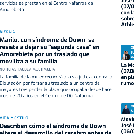
José
servicios se prestan en el Centro Nafarroa de
(07/
Amorebieta
con I
sobre
Athle
BIZKAIA
Marilu, con síndrome de Down, se
resiste a dejar su "segunda casa" en
O
J
Amorebieta por un traslado que
V
moviliza a su familia
La Mo
NOTICIAS TALDEA MULTIMEDIA
(07.0
La familia de la mujer recurrirá a la vía judicial contra la
en pl
rumo
Diputación por forzar su traslado a un centro de
mayores tras perder la plaza que ocupaba desde hace
más de 20 años en el Centro de Día Nafarroa
O
M
VIDA Y ESTILO
Movid
José
Describen cómo el síndrome de Down
(06/0
altera el desarrollo del cerebro antes de