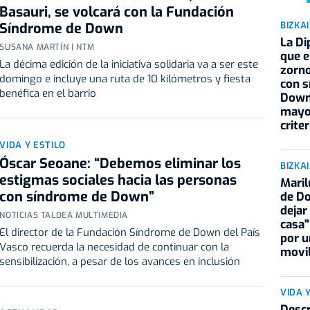
Basauri, se volcará con la Fundación
BIZKA
Síndrome de Down
La Di
SUSANA MARTÍN | NTM
que e
La décima edición de la iniciativa solidaria va a ser este
zorno
domingo e incluye una ruta de 10 kilómetros y fiesta
con 
benéfica en el barrio
Down,
mayo
crite
VIDA Y ESTILO
Óscar Seoane: “Debemos eliminar los
BIZKA
estigmas sociales hacia las personas
Maril
con síndrome de Down”
de Do
dejar
NOTICIAS TALDEA MULTIMEDIA
casa"
El director de la Fundación Síndrome de Down del País
por u
Vasco recuerda la necesidad de continuar con la
movil
sensibilización, a pesar de los avances en inclusión
VIDA 
Descr