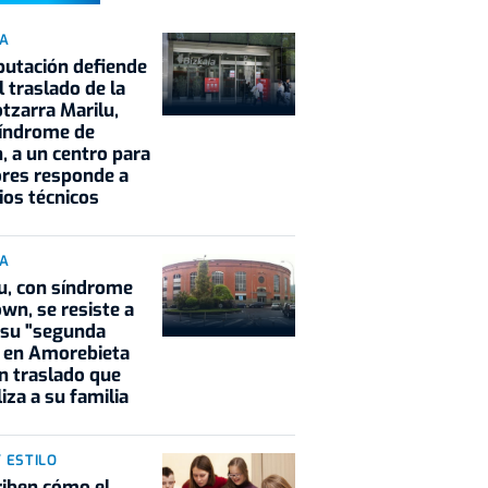
IA
putación defiende
l traslado de la
tzarra Marilu,
síndrome de
 a un centro para
res responde a
rios técnicos
IA
u, con síndrome
wn, se resiste a
 su "segunda
 en Amorebieta
n traslado que
iza a su familia
Y ESTILO
iben cómo el