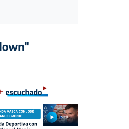
 down"
+
escuchado
NDA VASCA CON JOSÉ
ANUEL MONJE
52:11
a Deportiva con