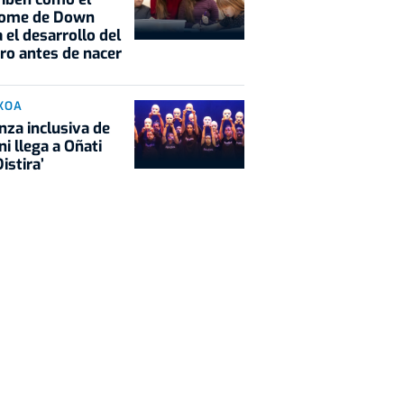
rome de Down
a el desarrollo del
ro antes de nacer
KOA
nza inclusiva de
ni llega a Oñati
istira’