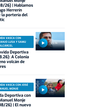
 Manuel Monje
08/26) | Hablamos
ago Herrerín
 la portería del
tic
NDA VASCA CON
UANJO LUSA Y SAMU
55:14
ALCÁRCEL
vida Deportiva
8.26): A Colonia
eno volcán de
res
NDA VASCA CON JOSÉ
ANUEL MONJE
51:59
a Deportiva con
 Manuel Monje
8/26) | El nuevo