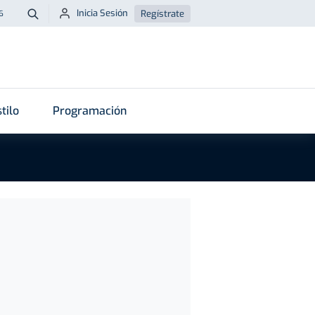
Inicia Sesión
Regístrate
6
Buscar
tilo
Programación