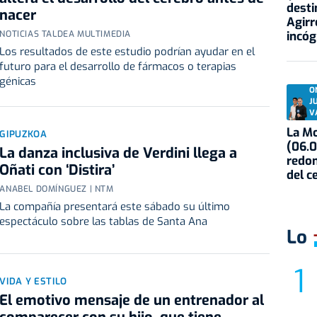
desti
nacer
Agirr
incóg
NOTICIAS TALDEA MULTIMEDIA
Los resultados de este estudio podrían ayudar en el
futuro para el desarrollo de fármacos o terapias
génicas
O
J
V
La Mo
GIPUZKOA
(06.0
La danza inclusiva de Verdini llega a
redon
Oñati con ‘Distira’
del c
ANABEL DOMÍNGUEZ | NTM
La compañía presentará este sábado su último
espectáculo sobre las tablas de Santa Ana
Lo
VIDA Y ESTILO
El emotivo mensaje de un entrenador al