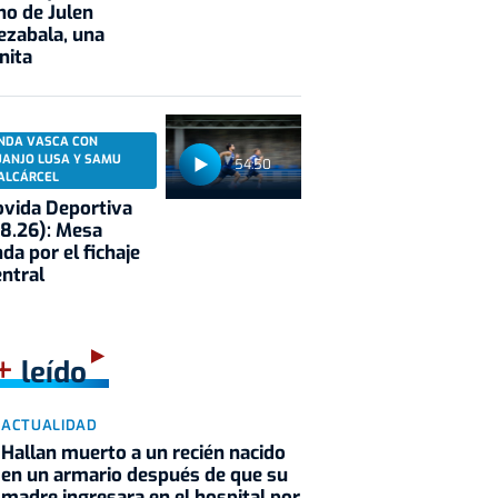
no de Julen
ezabala, una
nita
NDA VASCA CON
UANJO LUSA Y SAMU
54:50
ALCÁRCEL
vida Deportiva
8.26): Mesa
da por el fichaje
entral
+
leído
ACTUALIDAD
Hallan muerto a un recién nacido
en un armario después de que su
madre ingresara en el hospital por