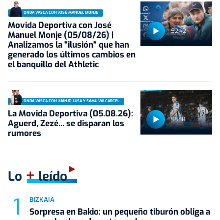
ONDA VASCA CON JOSÉ MANUEL MONJE
Movida Deportiva con José
52:42
Manuel Monje (05/08/26) |
Analizamos la "ilusión" que han
generado los últimos cambios en
el banquillo del Athletic
ONDA VASCA CON JUANJO LUSA Y SAMU VALCÁRCEL
La Movida Deportiva (05.08.26):
55:18
Aguerd, Zezé... se disparan los
rumores
+
Lo
leído
BIZKAIA
Sorpresa en Bakio: un pequeño tiburón obliga a