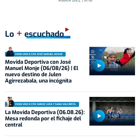
AMAIA DÍEZ | NTM
+
Lo
escuchado
ONDA VASCA CON JOSÉ MANUEL MONJE
Movida Deportiva con José
51:59
Manuel Monje (06/08/26) | El
nuevo destino de Julen
Agirrezabala, una incógnita
ONDA VASCA CON JUANJO LUSA Y SAMU VALCÁRCEL
La Movida Deportiva (06.08.26):
54:50
Mesa redonda por el fichaje del
central