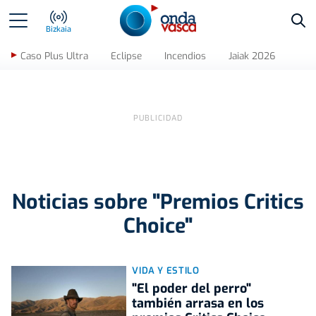
Bus
Bizkaia
Caso Plus Ultra
Eclipse
Incendios
Jaiak 2026
Noticias sobre "Premios Critics
Choice"
VIDA Y ESTILO
"El poder del perro"
también arrasa en los