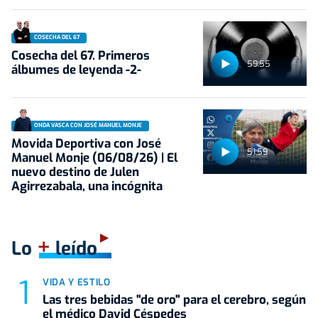
COSECHA DEL 67
Cosecha del 67. Primeros
59:55
álbumes de leyenda -2-
ONDA VASCA CON JOSÉ MANUEL MONJE
Movida Deportiva con José
51:59
Manuel Monje (06/08/26) | El
nuevo destino de Julen
Agirrezabala, una incógnita
+
Lo
leído
VIDA Y ESTILO
Las tres bebidas "de oro" para el cerebro, según
el médico David Céspedes