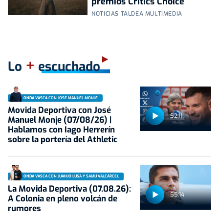
premios Critics Choice
NOTICIAS TALDEA MULTIMEDIA
+
Lo
escuchado
ONDA VASCA CON JOSÉ MANUEL MONJE
Movida Deportiva con José
52:11
Manuel Monje (07/08/26) |
Hablamos con Iago Herrerín
sobre la portería del Athletic
ONDA VASCA CON JUANJO LUSA Y SAMU VALCÁRCEL
La Movida Deportiva (07.08.26):
55:14
A Colonia en pleno volcán de
rumores