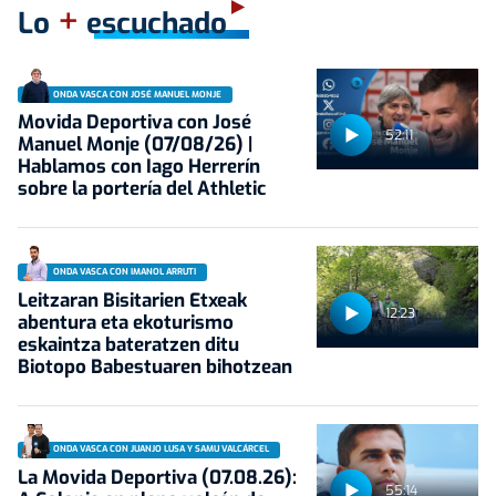
+
Lo
escuchado
ONDA VASCA CON JOSÉ MANUEL MONJE
Movida Deportiva con José
52:11
Manuel Monje (07/08/26) |
Hablamos con Iago Herrerín
sobre la portería del Athletic
ONDA VASCA CON IMANOL ARRUTI
Leitzaran Bisitarien Etxeak
12:23
abentura eta ekoturismo
eskaintza bateratzen ditu
Biotopo Babestuaren bihotzean
ONDA VASCA CON JUANJO LUSA Y SAMU VALCÁRCEL
La Movida Deportiva (07.08.26):
55:14