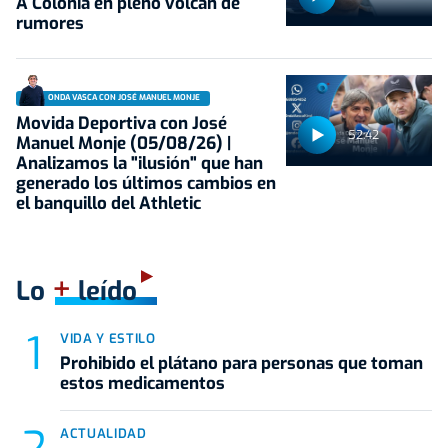
A Colonia en pleno volcán de
rumores
ONDA VASCA CON JOSÉ MANUEL MONJE
Movida Deportiva con José
52:42
Manuel Monje (05/08/26) |
Analizamos la "ilusión" que han
generado los últimos cambios en
el banquillo del Athletic
+
Lo
leído
VIDA Y ESTILO
Prohibido el plátano para personas que toman
estos medicamentos
ACTUALIDAD