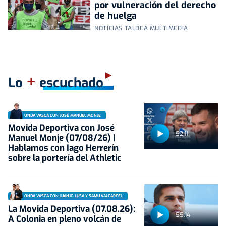
por vulneración del derecho
de huelga
NOTICIAS TALDEA MULTIMEDIA
+
Lo
escuchado
ONDA VASCA CON JOSÉ MANUEL MONJE
Movida Deportiva con José
52:11
Manuel Monje (07/08/26) |
Hablamos con Iago Herrerín
sobre la portería del Athletic
ONDA VASCA CON JUANJO LUSA Y SAMU VALCÁRCEL
La Movida Deportiva (07.08.26):
55:14
A Colonia en pleno volcán de