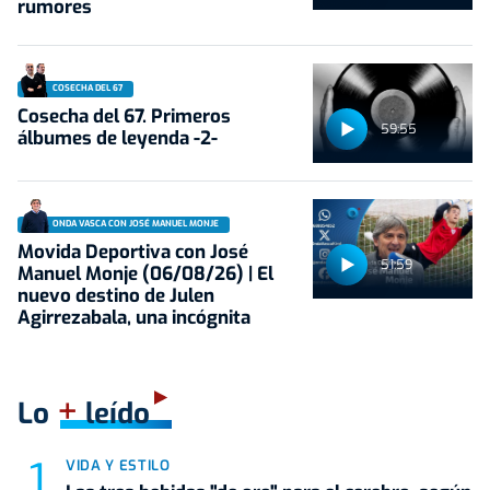
rumores
COSECHA DEL 67
Cosecha del 67. Primeros
59:55
álbumes de leyenda -2-
ONDA VASCA CON JOSÉ MANUEL MONJE
Movida Deportiva con José
51:59
Manuel Monje (06/08/26) | El
nuevo destino de Julen
Agirrezabala, una incógnita
+
Lo
leído
VIDA Y ESTILO