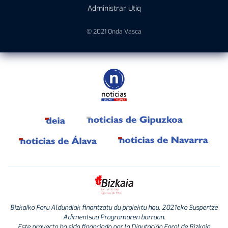
Administrar Utiq
© 2021 Onda Vasca
Bizkaiko Foru Aldundiak finantzatu du proiektu hau, 2021eko Suspertze
Adimentsua Programaren barruan.
Este proyecto ha sido financiado por la Diputación Foral de Bizkaia