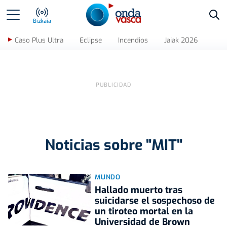
Bus
Bizkaia
Caso Plus Ultra
Eclipse
Incendios
Jaiak 2026
Noticias sobre "MIT"
MUNDO
Hallado muerto tras
suicidarse el sospechoso de
un tiroteo mortal en la
Universidad de Brown