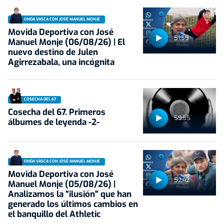
ONDA VASCA CON JOSÉ MANUEL MONJE
Movida Deportiva con José
51:59
Manuel Monje (06/08/26) | El
nuevo destino de Julen
Agirrezabala, una incógnita
COSECHA DEL 67
Cosecha del 67. Primeros
59:55
álbumes de leyenda -2-
ONDA VASCA CON JOSÉ MANUEL MONJE
Movida Deportiva con José
52:42
Manuel Monje (05/08/26) |
Analizamos la "ilusión" que han
generado los últimos cambios en
el banquillo del Athletic