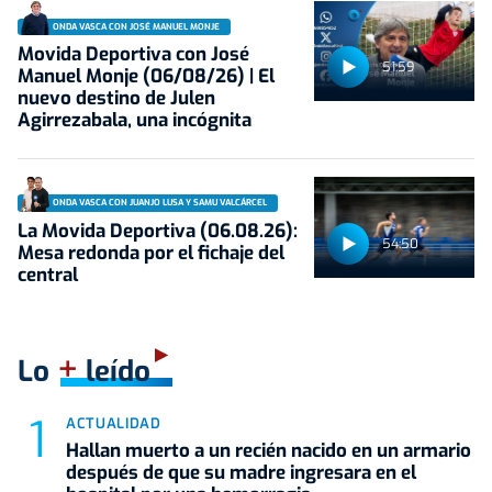
ONDA VASCA CON JOSÉ MANUEL MONJE
Movida Deportiva con José
51:59
Manuel Monje (06/08/26) | El
nuevo destino de Julen
Agirrezabala, una incógnita
ONDA VASCA CON JUANJO LUSA Y SAMU VALCÁRCEL
La Movida Deportiva (06.08.26):
54:50
Mesa redonda por el fichaje del
central
+
Lo
leído
ACTUALIDAD
Hallan muerto a un recién nacido en un armario
después de que su madre ingresara en el