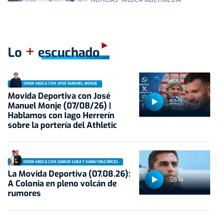
+
Lo
escuchado
ONDA VASCA CON JOSÉ MANUEL MONJE
Movida Deportiva con José
52:11
Manuel Monje (07/08/26) |
Hablamos con Iago Herrerín
sobre la portería del Athletic
ONDA VASCA CON JUANJO LUSA Y SAMU VALCÁRCEL
La Movida Deportiva (07.08.26):
55:14
A Colonia en pleno volcán de
rumores