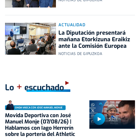
NOTICIAS DE GIPUZKOA
ACTUALIDAD
La Diputación presentará
mañana Etorkizuna Eraikiz
ante la Comisión Europea
NOTICIAS DE GIPUZKOA
+
Lo
escuchado
ONDA VASCA CON JOSÉ MANUEL MONJE
Movida Deportiva con José
52:11
Manuel Monje (07/08/26) |
Hablamos con Iago Herrerín
sobre la portería del Athletic