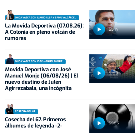
ONDA VASCA CON JUANJO LUSA Y SAMU VALCÁRCEL
La Movida Deportiva (07.08.26):
55:14
A Colonia en pleno volcán de
rumores
ONDA VASCA CON JOSÉ MANUEL MONJE
Movida Deportiva con José
51:59
Manuel Monje (06/08/26) | El
nuevo destino de Julen
Agirrezabala, una incógnita
COSECHA DEL 67
Cosecha del 67. Primeros
59:55
álbumes de leyenda -2-