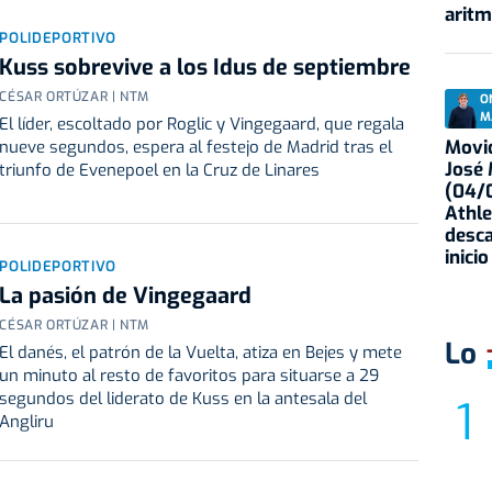
aritm
POLIDEPORTIVO
Kuss sobrevive a los Idus de septiembre
CÉSAR ORTÚZAR | NTM
O
M
El líder, escoltado por Roglic y Vingegaard, que regala
Movid
nueve segundos, espera al festejo de Madrid tras el
José
triunfo de Evenepoel en la Cruz de Linares
(04/0
Athle
desca
inicio
POLIDEPORTIVO
La pasión de Vingegaard
CÉSAR ORTÚZAR | NTM
Lo
El danés, el patrón de la Vuelta, atiza en Bejes y mete
un minuto al resto de favoritos para situarse a 29
segundos del liderato de Kuss en la antesala del
Angliru