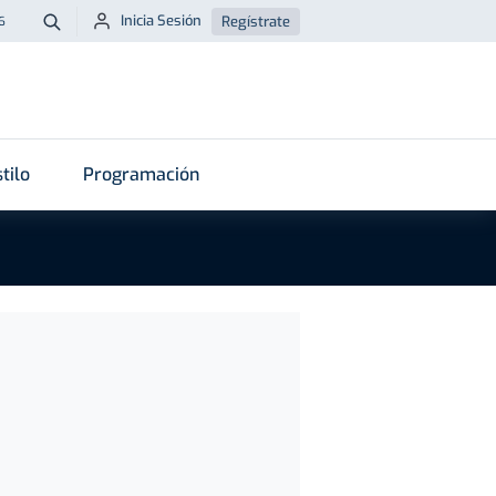
Inicia Sesión
Regístrate
6
Buscar
tilo
Programación