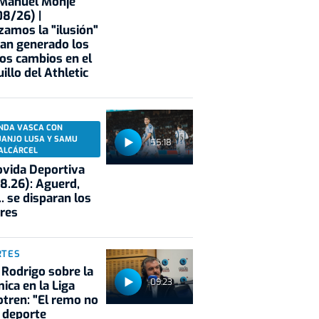
 Manuel Monje
8/26) |
zamos la "ilusión"
an generado los
os cambios en el
illo del Athletic
NDA VASCA CON
UANJO LUSA Y SAMU
55:18
ALCÁRCEL
vida Deportiva
8.26): Aguerd,
.. se disparan los
res
RTES
 Rodrigo sobre la
09:23
ica en la Liga
tren: "El remo no
 deporte