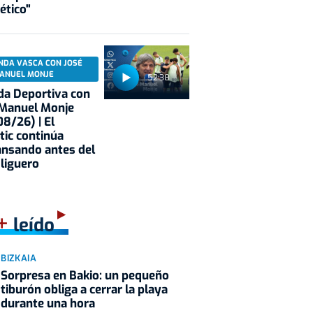
ético"
NDA VASCA CON JOSÉ
ANUEL MONJE
52:38
a Deportiva con
 Manuel Monje
8/26) | El
tic continúa
nsando antes del
 liguero
+
leído
BIZKAIA
Sorpresa en Bakio: un pequeño
tiburón obliga a cerrar la playa
durante una hora