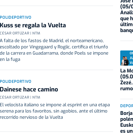
José
(05/0
Anali
POLIDEPORTIVO
que h
últim
Kuss se regala la Vuelta
banqu
CÉSAR ORTÚZAR | NTM
A falta de los fastos de Madrid, el norteamericano,
escoltado por Vingegaard y Roglic, certifica el triunfo
de la carrera en Guadarrama, donde Poels se impone
O
J
en la fuga
V
La Mo
(05.0
POLIDEPORTIVO
Zezé.
rumo
Dainese hace camino
CÉSAR ORTÚZAR | NTM
El velocista italiano se impone al esprint en una etapa
DEPO
serena para los favoritos, sin agobios, ante el último
Borja
recorrido nervioso de la Vuelta
polém
Eusko
es un