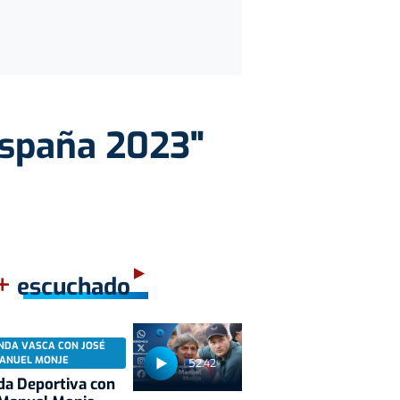
 España 2023"
+
escuchado
NDA VASCA CON JOSÉ
ANUEL MONJE
52:42
a Deportiva con