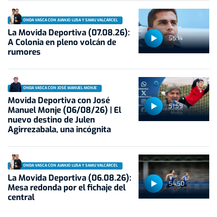
ONDA VASCA CON JUANJO LUSA Y SAMU VALCÁRCEL
La Movida Deportiva (07.08.26):
55:14
A Colonia en pleno volcán de
rumores
ONDA VASCA CON JOSÉ MANUEL MONJE
Movida Deportiva con José
51:59
Manuel Monje (06/08/26) | El
nuevo destino de Julen
Agirrezabala, una incógnita
ONDA VASCA CON JUANJO LUSA Y SAMU VALCÁRCEL
La Movida Deportiva (06.08.26):
54:50
Mesa redonda por el fichaje del
central