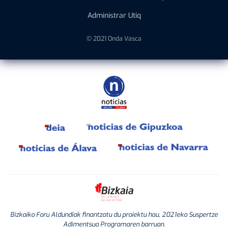
Administrar Utiq
© 2021 Onda Vasca
Bizkaiko Foru Aldundiak finantzatu du proiektu hau, 2021eko Suspertze
Adimentsua Programaren barruan.