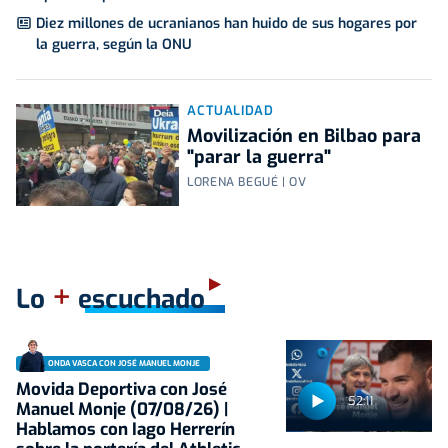
Diez millones de ucranianos han huido de sus hogares por
la guerra, según la ONU
ACTUALIDAD
Movilización en Bilbao para
"parar la guerra"
LORENA BEGUÉ | OV
+
Lo
escuchado
ONDA VASCA CON JOSÉ MANUEL MONJE
Movida Deportiva con José
52:11
Manuel Monje (07/08/26) |
Hablamos con Iago Herrerín