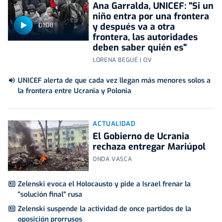
Ana Garralda, UNICEF: "Si un
niño entra por una frontera
y después va a otra
01:08
frontera, las autoridades
deben saber quién es"
LORENA BEGUÉ | OV
UNICEF alerta de que cada vez llegan más menores solos a
la frontera entre Ucrania y Polonia
ACTUALIDAD
El Gobierno de Ucrania
rechaza entregar Mariúpol
ONDA VASCA
Zelenski evoca el Holocausto y pide a Israel frenar la
"solución final" rusa
Zelenski suspende la actividad de once partidos de la
oposición prorrusos