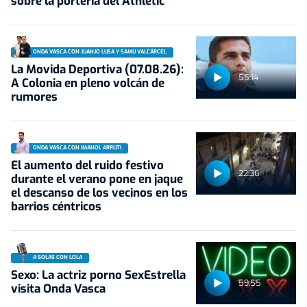
sobre la portería del Athletic
ONDA VASCA CON JUANJO LUSA Y SAMU VALCÁRCEL
La Movida Deportiva (07.08.26):
55:14
A Colonia en pleno volcán de
rumores
ONDA VASCA CON IMANOL ARRUTI
El aumento del ruido festivo
22:36
durante el verano pone en jaque
el descanso de los vecinos en los
barrios céntricos
A SOLAS CON LOLA
Sexo: La actriz porno SexEstrella
59:55
visita Onda Vasca