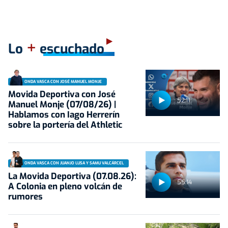
+
Lo
escuchado
ONDA VASCA CON JOSÉ MANUEL MONJE
Movida Deportiva con José
52:11
Manuel Monje (07/08/26) |
Hablamos con Iago Herrerín
sobre la portería del Athletic
ONDA VASCA CON JUANJO LUSA Y SAMU VALCÁRCEL
La Movida Deportiva (07.08.26):
55:14
A Colonia en pleno volcán de
rumores