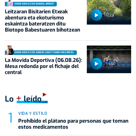
ONDA VASCA CON IMANOL ARRUTI
Leitzaran Bisitarien Etxeak
12:23
abentura eta ekoturismo
eskaintza bateratzen ditu
Biotopo Babestuaren bihotzean
ONDA VASCA CON JUANJO LUSA Y SAMU VALCÁRCEL
La Movida Deportiva (06.08.26):
54:50
Mesa redonda por el fichaje del
central
+
Lo
leído
VIDA Y ESTILO
Prohibido el plátano para personas que toman
estos medicamentos