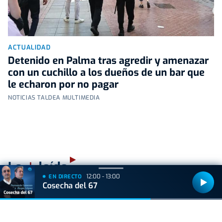
ACTUALIDAD
Detenido en Palma tras agredir y amenazar
con un cuchillo a los dueños de un bar que
le echaron por no pagar
NOTICIAS TALDEA MULTIMEDIA
+
Lo
leído
12:00 - 13:00
EN DIRECTO
Cosecha del 67
ACTUALIDAD
Hallan muerto a un recién nacido en un armario
después de que su madre ingresara en el