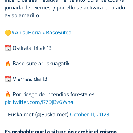
jornada del viernes y por ello se activará el citado
aviso amarillo.
🟡
#AbisuHoria
#BasoSutea
📆 Ostirala, hilak 13
🔥 Baso-sute arriskuagatik
📆 Viernes, día 13
🔥 Por riesgo de incendios forestales.
pic.twitter.com/R7DjBv6Wh4
- Euskalmet (@Euskalmet)
October 11, 2023
Es probable que la situación cambie el mismo