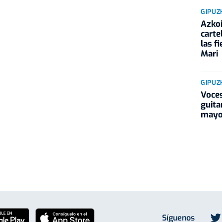
GIPUZ
Azkoi
carte
las f
Mari
GIPUZ
Voces
guita
mayo
Síguenos