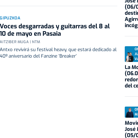
José
(06/0
desti
GIPUZKOA
Agirr
incóg
Voces desgarradas y guitarras del 8 al
10 de mayo en Pasaia
AITZIBER MUGA | NTM
Antxo revivirá su festival heavy, que estará dedicado al
O
J
40º aniversario del Fanzine ‘Breaker’
V
La Mo
(06.0
redon
del c
O
M
Movid
José
(05/0