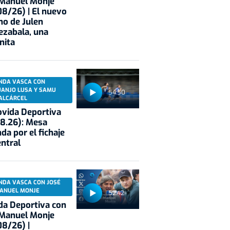
 Manuel Monje
8/26) | El nuevo
no de Julen
ezabala, una
nita
NDA VASCA CON
UANJO LUSA Y SAMU
54:50
ALCÁRCEL
vida Deportiva
8.26): Mesa
da por el fichaje
entral
NDA VASCA CON JOSÉ
ANUEL MONJE
52:42
a Deportiva con
 Manuel Monje
8/26) |