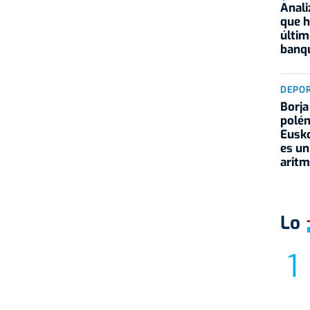
Anali
que h
últim
banqu
DEPO
Borja
polém
Eusko
es un
aritm
Lo