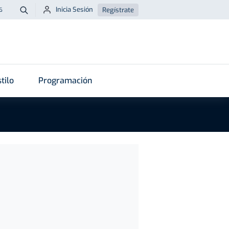
Inicia Sesión
Regístrate
6
Buscar
tilo
Programación