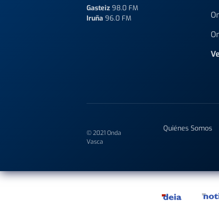
Gasteiz
98.0 FM
On
Iruña
96.0 FM
On
Ve
Quiénes Somos
© 2021 Onda
Vasca