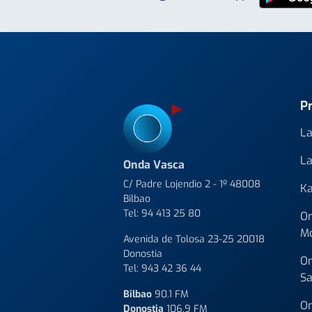
P
La
La
Onda Vasca
C/ Padre Lojendio 2 - 1º 48008
Ka
Bilbao
Tel:
94 413 25 80
On
M
Avenida de Tolosa 23-25 20018
Donostia
On
Tel:
943 42 36 44
Sa
Bilbao
90.1 FM
On
Donostia
106.9 FM