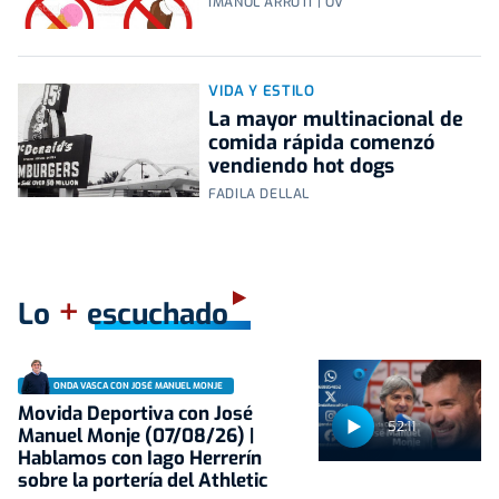
IMANOL ARRUTI | OV
VIDA Y ESTILO
La mayor multinacional de
comida rápida comenzó
vendiendo hot dogs
FADILA DELLAL
+
Lo
escuchado
ONDA VASCA CON JOSÉ MANUEL MONJE
Movida Deportiva con José
52:11
Manuel Monje (07/08/26) |
Hablamos con Iago Herrerín
sobre la portería del Athletic