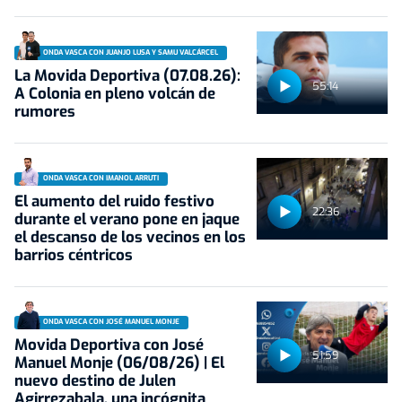
ONDA VASCA CON JUANJO LUSA Y SAMU VALCÁRCEL
La Movida Deportiva (07.08.26):
55:14
A Colonia en pleno volcán de
rumores
ONDA VASCA CON IMANOL ARRUTI
El aumento del ruido festivo
22:36
durante el verano pone en jaque
el descanso de los vecinos en los
barrios céntricos
ONDA VASCA CON JOSÉ MANUEL MONJE
Movida Deportiva con José
51:59
Manuel Monje (06/08/26) | El
nuevo destino de Julen
Agirrezabala, una incógnita