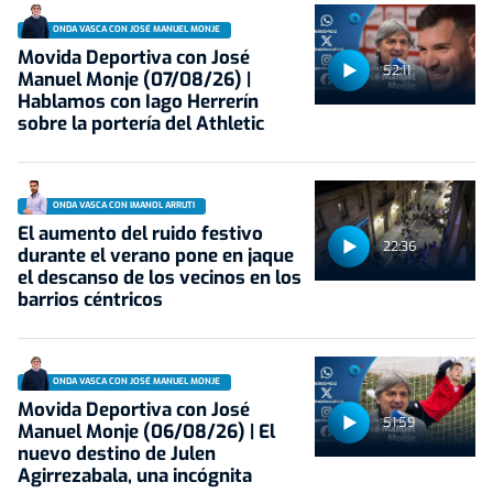
ONDA VASCA CON JOSÉ MANUEL MONJE
Movida Deportiva con José
52:11
Manuel Monje (07/08/26) |
Hablamos con Iago Herrerín
sobre la portería del Athletic
ONDA VASCA CON IMANOL ARRUTI
El aumento del ruido festivo
22:36
durante el verano pone en jaque
el descanso de los vecinos en los
barrios céntricos
ONDA VASCA CON JOSÉ MANUEL MONJE
Movida Deportiva con José
51:59
Manuel Monje (06/08/26) | El
nuevo destino de Julen
Agirrezabala, una incógnita