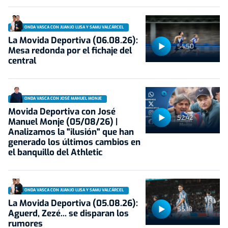
ONDA VASCA CON JUANJO LUSA Y SAMU VALCÁRCEL
La Movida Deportiva (06.08.26):
54:50
Mesa redonda por el fichaje del
central
ONDA VASCA CON JOSÉ MANUEL MONJE
Movida Deportiva con José
52:42
Manuel Monje (05/08/26) |
Analizamos la "ilusión" que han
generado los últimos cambios en
el banquillo del Athletic
ONDA VASCA CON JUANJO LUSA Y SAMU VALCÁRCEL
La Movida Deportiva (05.08.26):
55:18
Aguerd, Zezé... se disparan los
rumores