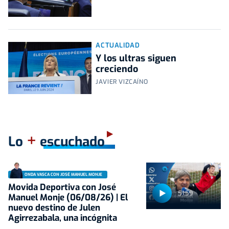
ACTUALIDAD
Y los ultras siguen
creciendo
JAVIER VIZCAÍNO
+
Lo
escuchado
ONDA VASCA CON JOSÉ MANUEL MONJE
Movida Deportiva con José
51:59
Manuel Monje (06/08/26) | El
nuevo destino de Julen
Agirrezabala, una incógnita