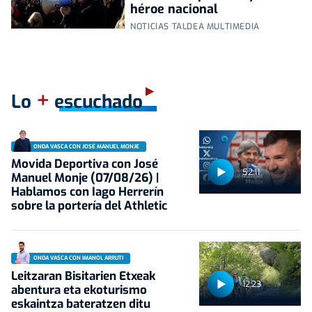
héroe nacional
NOTICIAS TALDEA MULTIMEDIA
+
Lo
escuchado
ONDA VASCA CON JOSÉ MANUEL MONJE
Movida Deportiva con José
52:11
Manuel Monje (07/08/26) |
Hablamos con Iago Herrerín
sobre la portería del Athletic
ONDA VASCA CON IMANOL ARRUTI
Leitzaran Bisitarien Etxeak
12:23
abentura eta ekoturismo
eskaintza bateratzen ditu