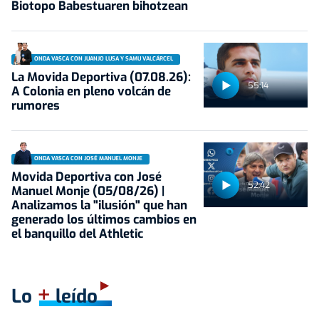
Biotopo Babestuaren bihotzean
ONDA VASCA CON JUANJO LUSA Y SAMU VALCÁRCEL
La Movida Deportiva (07.08.26):
55:14
A Colonia en pleno volcán de
rumores
ONDA VASCA CON JOSÉ MANUEL MONJE
Movida Deportiva con José
52:42
Manuel Monje (05/08/26) |
Analizamos la "ilusión" que han
generado los últimos cambios en
el banquillo del Athletic
+
Lo
leído