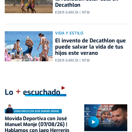
Decathlon
EDER GARCÍA | NTM
VIDA Y ESTILO
El invento de Decathlon que
puede salvar la vida de tus
hijos este verano
EDER GARCÍA | NTM
+
Lo
escuchado
ONDA VASCA CON JOSÉ MANUEL MONJE
Movida Deportiva con José
52:11
Manuel Monje (07/08/26) |
Hablamos con Iago Herrerín