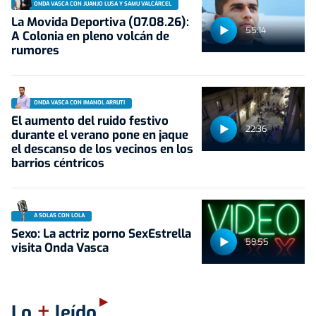
ONDA VASCA CON JUANJO LUSA Y SAMU VALCÁRCEL
La Movida Deportiva (07.08.26):
55:14
A Colonia en pleno volcán de
rumores
ONDA VASCA CON IMANOL ARRUTI
El aumento del ruido festivo
22:36
durante el verano pone en jaque
el descanso de los vecinos en los
barrios céntricos
A SOLAS CON LOLA
Sexo: La actriz porno SexEstrella
59:55
visita Onda Vasca
+
Lo
leído