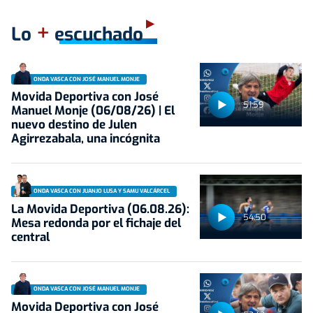
+
Lo
escuchado
ONDA VASCA CON JOSÉ MANUEL MONJE
Movida Deportiva con José
51:59
Manuel Monje (06/08/26) | El
nuevo destino de Julen
Agirrezabala, una incógnita
ONDA VASCA CON JUANJO LUSA Y SAMU VALCÁRCEL
La Movida Deportiva (06.08.26):
54:50
Mesa redonda por el fichaje del
central
ONDA VASCA CON JOSÉ MANUEL MONJE
Movida Deportiva con José