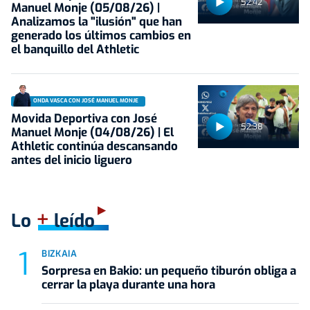
52:42
Manuel Monje (05/08/26) |
Analizamos la "ilusión" que han
generado los últimos cambios en
el banquillo del Athletic
ONDA VASCA CON JOSÉ MANUEL MONJE
Movida Deportiva con José
52:38
Manuel Monje (04/08/26) | El
Athletic continúa descansando
antes del inicio liguero
+
Lo
leído
BIZKAIA
Sorpresa en Bakio: un pequeño tiburón obliga a
cerrar la playa durante una hora