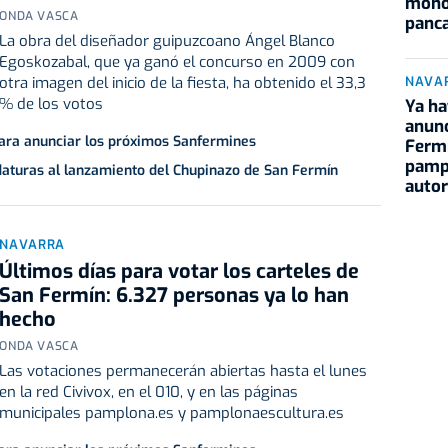
mono
ONDA VASCA
panca
La obra del diseñador guipuzcoano Ángel Blanco
Egoskozabal, que ya ganó el concurso en 2009 con
NAVA
otra imagen del inicio de la fiesta, ha obtenido el 33,3
% de los votos
Ya ha
anunc
 para anunciar los próximos Sanfermines
Fermí
pampl
daturas al lanzamiento del Chupinazo de San Fermín
autor
NAVARRA
Últimos días para votar los carteles de
San Fermín: 6.327 personas ya lo han
hecho
ONDA VASCA
Las votaciones permanecerán abiertas hasta el lunes
en la red Civivox, en el 010, y en las páginas
municipales pamplona.es y pamplonaescultura.es