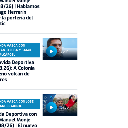
 Manuel Monje
08/26) | Hablamos
ago Herrerín
 la portería del
tic
NDA VASCA CON
UANJO LUSA Y SAMU
55:14
ALCÁRCEL
vida Deportiva
8.26): A Colonia
eno volcán de
res
NDA VASCA CON JOSÉ
ANUEL MONJE
51:59
a Deportiva con
 Manuel Monje
8/26) | El nuevo