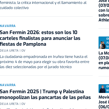
José
feminista, la crítica internacional y el llamamiento al
(07/
cuidado colectivo
con I
sobre
Athle
NAVARRA
San Fermín 2026: estos son los 10
carteles finalistas para anunciar las
O
J
fiestas de Pamplona
V
DELIA URETA | OV
La Mo
La ciudadanía empadronada en Iruñea tiene hasta el
(07.0
próximo 4 de mayo para elegir su obra favorita entre
en pl
las diez seleccionadas por el jurado técnico
rumo
NAVARRA
O
San Fermín 2025 | Trump y Palestina
M
monopolizan las pancartas de las peñas
Movid
José
DELIA URETA | OV
(06/0