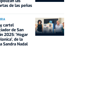
polizan las
rtas de las peñas
RRA
y cartel
iador de San
n 2025: 'Hogar
onica', de la
a Sandra Nadal