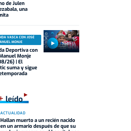
no de Julen
ezabala, una
nita
NDA VASCA CON JOSÉ
ANUEL MONJE
53:04
a Deportiva con
 Manuel Monje
8/26) | El
tic suma y sigue
retemporada
+
leído
ACTUALIDAD
Hallan muerto a un recién nacido
en un armario después de que su