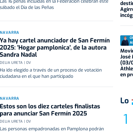
Las 16 peñas incluidas en la Federación celebran este
desti
sábado el Día de las Peñas
Agirr
incóg
NAVARRA
O
Ya hay cartel anunciador de San Fermín
M
2025: 'Hogar pamplonica', de la autora
Movid
Sandra Nadal
José
(03/0
DELIA URETA | OV
Athle
Ha ido elegido a través de un proceso de votación
en p
ciudadana en el que han participado
Lo
NAVARRA
Estos son los diez carteles finalistas
para anunciar San Fermín 2025
DELIA URETA | OV
Las personas empadronadas en Pamplona podrán