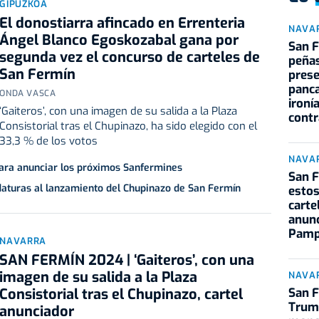
GIPUZKOA
El donostiarra afincado en Errenteria
NAVA
Ángel Blanco Egoskozabal gana por
San F
segunda vez el concurso de carteles de
peña
San Fermín
pres
panca
ONDA VASCA
ironí
‘Gaiteros’, con una imagen de su salida a la Plaza
contr
Consistorial tras el Chupinazo, ha sido elegido con el
33,3 % de los votos
NAVA
 para anunciar los próximos Sanfermines
San 
daturas al lanzamiento del Chupinazo de San Fermín
estos
carte
anunc
Pamp
NAVARRA
SAN FERMÍN 2024 | ‘Gaiteros’, con una
imagen de su salida a la Plaza
NAVA
San F
Consistorial tras el Chupinazo, cartel
Trump
anunciador