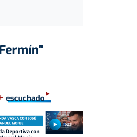
 Fermín"
+
escuchado
NDA VASCA CON JOSÉ
ANUEL MONJE
52:11
a Deportiva con