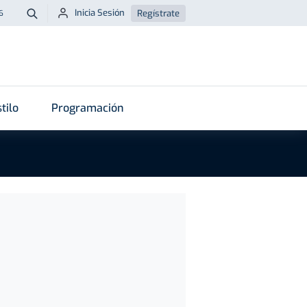
Inicia Sesión
Regístrate
6
Buscar
tilo
Programación