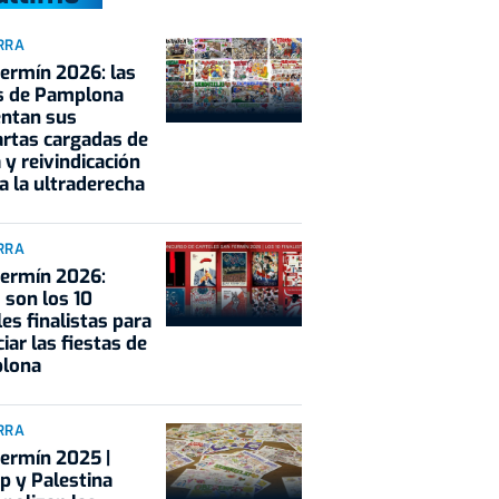
RRA
ermín 2026: las
s de Pamplona
entan sus
rtas cargadas de
a y reivindicación
a la ultraderecha
RRA
Fermín 2026:
 son los 10
les finalistas para
iar las fiestas de
lona
RRA
ermín 2025 |
 y Palestina