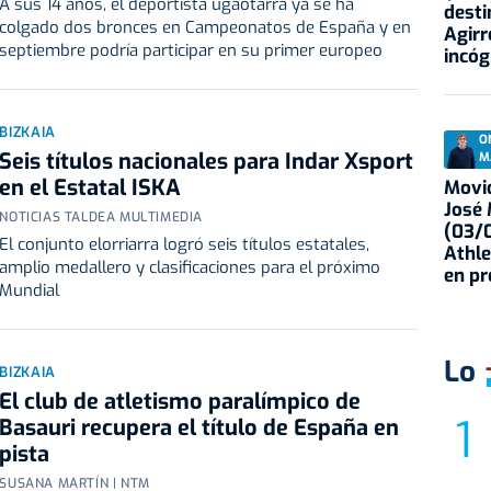
A sus 14 años, el deportista ugaotarra ya se ha
desti
colgado dos bronces en Campeonatos de España y en
Agirr
septiembre podría participar en su primer europeo
incóg
BIZKAIA
O
Seis títulos nacionales para Indar Xsport
M
en el Estatal ISKA
Movid
José
NOTICIAS TALDEA MULTIMEDIA
(03/0
El conjunto elorriarra logró seis títulos estatales,
Athle
amplio medallero y clasificaciones para el próximo
en p
Mundial
Lo
BIZKAIA
El club de atletismo paralímpico de
Basauri recupera el título de España en
pista
SUSANA MARTÍN | NTM