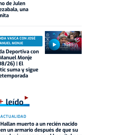
no de Julen
ezabala, una
nita
NDA VASCA CON JOSÉ
ANUEL MONJE
53:04
a Deportiva con
 Manuel Monje
8/26) | El
tic suma y sigue
retemporada
+
leído
ACTUALIDAD
Hallan muerto a un recién nacido
en un armario después de que su