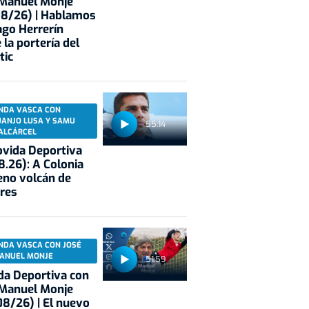
 Manuel Monje
08/26) | Hablamos
ago Herrerín
 la portería del
tic
NDA VASCA CON
UANJO LUSA Y SAMU
55:14
ALCÁRCEL
vida Deportiva
8.26): A Colonia
eno volcán de
res
NDA VASCA CON JOSÉ
ANUEL MONJE
51:59
a Deportiva con
 Manuel Monje
8/26) | El nuevo