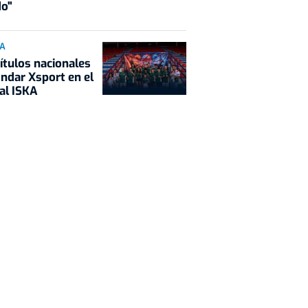
o"
IA
títulos nacionales
Indar Xsport en el
al ISKA