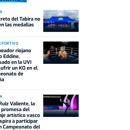
IA
creto del Tabira no
en las medallas
EPORTIVO
xeador riojano
 Eddine,
sado en la UVI
sufrir un KO en el
eonato de
ña
IA
Ruiz Valiente, la
 promesa del
aje artístico vasco
spira a participar
un Campeonato del