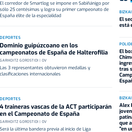
El corredor de Smartlog se impone en Sabiñánigo por
sólo 25 centésimas y logra su primer campeonato de
BIZKA
España élite de la especialidad
El se
está 
DEPORTES
Dominio guipúzcoano en los
POLID
El bo
campeonatos de España de Halterofilia
Chimo
GARIKOITZ GOROSTIDI | OV
ingre
Las 3 representantes obtuvieron medallas y
tras 
clasificaciones internacionales
Camp
Espa
BIZKA
DEPORTES
Alex 
4 traineras vascas de la ACT participarán
joven
en el Campeonato de España
patin
GARIKOITZ GOROSTIDI | OV
que a
"en 
Será la última bandera previa al inicio de Liga