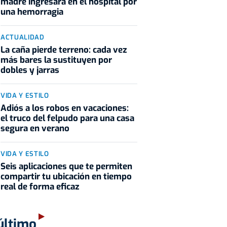
madre ingresara en el hospital por
una hemorragia
ACTUALIDAD
La caña pierde terreno: cada vez
más bares la sustituyen por
dobles y jarras
VIDA Y ESTILO
Adiós a los robos en vacaciones:
el truco del felpudo para una casa
segura en verano
VIDA Y ESTILO
Seis aplicaciones que te permiten
compartir tu ubicación en tiempo
real de forma eficaz
último