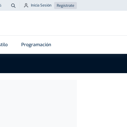
Inicia Sesión
Regístrate
6
Buscar
tilo
Programación