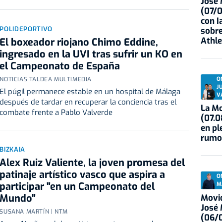
José
(07/
con I
POLIDEPORTIVO
sobre
Athle
El boxeador riojano Chimo Eddine,
ingresado en la UVI tras sufrir un KO en
el Campeonato de España
O
NOTICIAS TALDEA MULTIMEDIA
J
El púgil permanece estable en un hospital de Málaga
V
después de tardar en recuperar la conciencia tras el
La Mo
combate frente a Pablo Valverde
(07.0
en pl
rumo
BIZKAIA
Alex Ruiz Valiente, la joven promesa del
patinaje artístico vasco que aspira a
O
participar "en un Campeonato del
M
Mundo"
Movid
José
SUSANA MARTÍN | NTM
(06/0