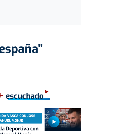
 españa"
+
escuchado
NDA VASCA CON JOSÉ
ANUEL MONJE
52:11
a Deportiva con