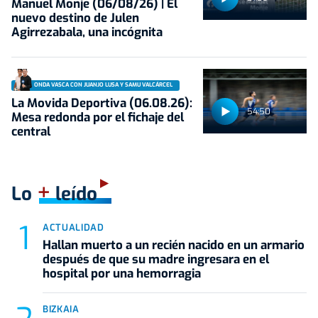
Manuel Monje (06/08/26) | El
nuevo destino de Julen
Agirrezabala, una incógnita
ONDA VASCA CON JUANJO LUSA Y SAMU VALCÁRCEL
La Movida Deportiva (06.08.26):
54:50
Mesa redonda por el fichaje del
central
+
Lo
leído
ACTUALIDAD
Hallan muerto a un recién nacido en un armario
después de que su madre ingresara en el
hospital por una hemorragia
BIZKAIA