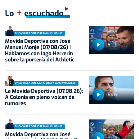
+
Lo
escuchado
ONDA VASCA CON JOSÉ MANUEL MONJE
Movida Deportiva con José
52:11
Manuel Monje (07/08/26) |
Hablamos con Iago Herrerín
sobre la portería del Athletic
ONDA VASCA CON JUANJO LUSA Y SAMU VALCÁRCEL
La Movida Deportiva (07.08.26):
55:14
A Colonia en pleno volcán de
rumores
ONDA VASCA CON JOSÉ MANUEL MONJE
Movida Deportiva con José
51:59