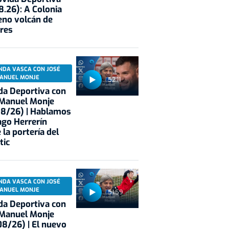
8.26): A Colonia
eno volcán de
res
NDA VASCA CON JOSÉ
ANUEL MONJE
52:11
a Deportiva con
 Manuel Monje
08/26) | Hablamos
ago Herrerín
 la portería del
tic
NDA VASCA CON JOSÉ
ANUEL MONJE
51:59
a Deportiva con
 Manuel Monje
8/26) | El nuevo