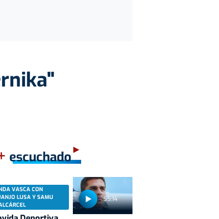
rnika"
+
escuchado
NDA VASCA CON
UANJO LUSA Y SAMU
55:14
ALCÁRCEL
vida Deportiva