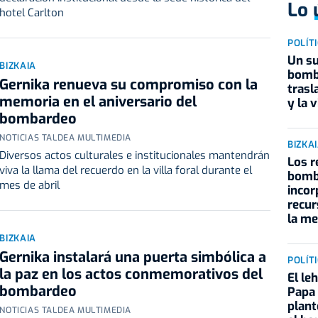
Lo 
hotel Carlton
POLÍT
Un su
BIZKAIA
bomba
Gernika renueva su compromiso con la
trasl
memoria en el aniversario del
y la 
bombardeo
NOTICIAS TALDEA MULTIMEDIA
BIZKA
Diversos actos culturales e institucionales mantendrán
Los r
viva la llama del recuerdo en la villa foral durante el
bomb
mes de abril
inco
recur
la me
BIZKAIA
Gernika instalará una puerta simbólica a
POLÍT
la paz en los actos conmemorativos del
El le
bombardeo
Papa 
plant
NOTICIAS TALDEA MULTIMEDIA