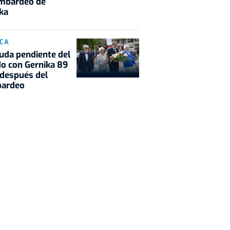
ombardeo de
ka
ICA
uda pendiente del
o con Gernika 89
después del
ardeo