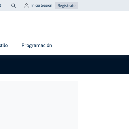
Inicia Sesión
Regístrate
6
Buscar
tilo
Programación