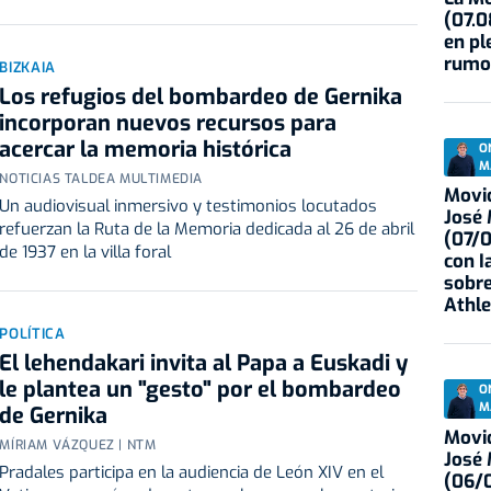
(07.0
en pl
rumo
BIZKAIA
Los refugios del bombardeo de Gernika
incorporan nuevos recursos para
acercar la memoria histórica
O
M
NOTICIAS TALDEA MULTIMEDIA
Movid
Un audiovisual inmersivo y testimonios locutados
José
refuerzan la Ruta de la Memoria dedicada al 26 de abril
(07/
de 1937 en la villa foral
con I
sobre
Athle
POLÍTICA
El lehendakari invita al Papa a Euskadi y
le plantea un "gesto" por el bombardeo
O
M
de Gernika
Movid
MÍRIAM VÁZQUEZ | NTM
José
Pradales participa en la audiencia de León XIV en el
(06/0