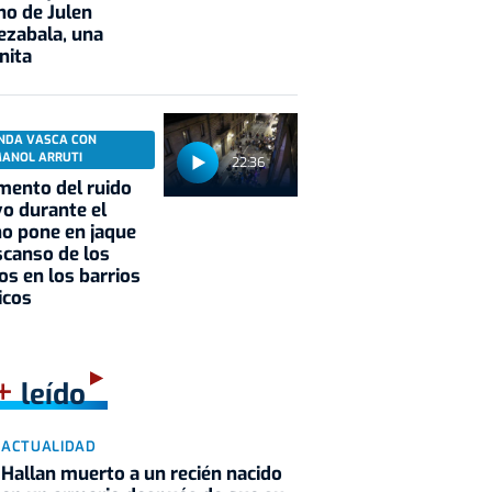
no de Julen
ezabala, una
nita
NDA VASCA CON
MANOL ARRUTI
22:36
mento del ruido
vo durante el
o pone en jaque
scanso de los
os en los barrios
icos
+
leído
ACTUALIDAD
Hallan muerto a un recién nacido