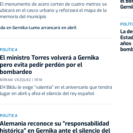
el b
El monumento de acero corten de cuatro metros se
Gerni
ubicará en el casco urbano y reforzará el mapa de la
memoria del municipio
POLÍT
ada en Gernika-Lumo arrancará en abril
La de
Estad
años 
bomb
POLÍTICA
El ministro Torres volverá a Gernika
pero evita pedir perdón por el
bombardeo
MÍRIAM VÁZQUEZ | NTM
EH Bildu le exige “valentía” en el aniversario que tendrá
lugar en abril y afea el silencio del rey español
POLÍTICA
Alemania reconoce su “responsabilidad
histórica” en Gernika ante el silencio del