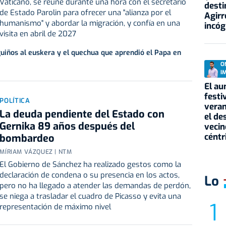
Vaticano, se reúne durante una hora con el secretario
desti
de Estado Parolin para ofrecer una "alianza por el
Agirr
humanismo" y abordar la migración, y confía en una
incóg
visita en abril de 2027
 guiños al euskera y el quechua que aprendió el Papa en
O
I
El au
festi
POLÍTICA
veran
La deuda pendiente del Estado con
el de
Gernika 89 años después del
vecin
céntr
bombardeo
MÍRIAM VÁZQUEZ | NTM
El Gobierno de Sánchez ha realizado gestos como la
declaración de condena o su presencia en los actos,
Lo
pero no ha llegado a atender las demandas de perdón,
se niega a trasladar el cuadro de Picasso y evita una
representación de máximo nivel