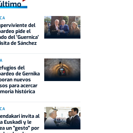
último
ICA
perviviente del
rdeo pide el
ado del 'Guernica'
visita de Sánchez
IA
efugios del
ardeo de Gernika
rporan nuevos
sos para acercar
moria histórica
ICA
hendakari invita al
a Euskadi y le
ea un "gesto" por