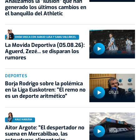
Analizamos la "ilusión" que han
generado los últimos cambios en
el banquillo del Athletic
ONDA VASCA CON JUANJO LUSA Y SAMU VALCÁRCEL
La Movida Deportiva (05.08.26):
55:18
Aguerd, Zezé... se disparan los
rumores
DEPORTES
Borja Rodrigo sobre la polémica
en la Liga Euskotren: "El remo no
09:23
es un deporte aritmético"
KALE NAGUSIA
Aitor Argote: "El despertador no
16:38
suena en Mercabilbao, las