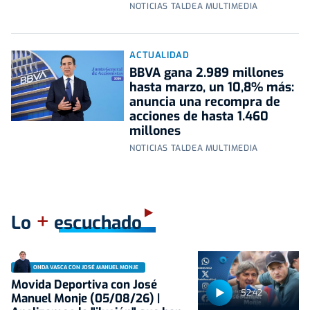
NOTICIAS TALDEA MULTIMEDIA
ACTUALIDAD
BBVA gana 2.989 millones
hasta marzo, un 10,8% más:
anuncia una recompra de
acciones de hasta 1.460
millones
NOTICIAS TALDEA MULTIMEDIA
+
Lo
escuchado
ONDA VASCA CON JOSÉ MANUEL MONJE
Movida Deportiva con José
52:42
Manuel Monje (05/08/26) |