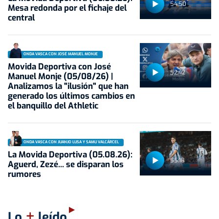
54:50
Mesa redonda por el fichaje del
central
ONDA VASCA CON JOSÉ MANUEL MONJE
Movida Deportiva con José
52:42
Manuel Monje (05/08/26) |
Analizamos la "ilusión" que han
generado los últimos cambios en
el banquillo del Athletic
ONDA VASCA CON JUANJO LUSA Y SAMU VALCÁRCEL
La Movida Deportiva (05.08.26):
55:18
Aguerd, Zezé... se disparan los
rumores
+
Lo
leído