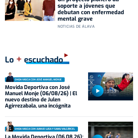
soporte a jóvenes que
debutan con enfermedad
mental grave
NOTICIAS DE ÁLAVA
+
Lo
escuchado
ONDA VASCA CON JOSÉ MANUEL MONJE
Movida Deportiva con José
51:59
Manuel Monje (06/08/26) | El
nuevo destino de Julen
Agirrezabala, una incógnita
ONDA VASCA CON JUANJO LUSA Y SAMU VALCÁRCEL
La Movida Deportiva (06.08.26):