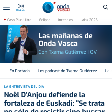
Bus
Bizkaia
Caso Plus Ultra
Eclipse
Incendios
Jaiak 2026
ACTUALIDAD
Las mañanas de
Onda Vasca
Con Txema Gutiérrez | OV
En Portada
Los podcast de Txema Gutiérrez
La 
LA ENTREVISTA DEL DÍA
Noël D'Anjou defiende la
fortaleza de Euskadi: "Se trata
no sólo de resistir sino buscar