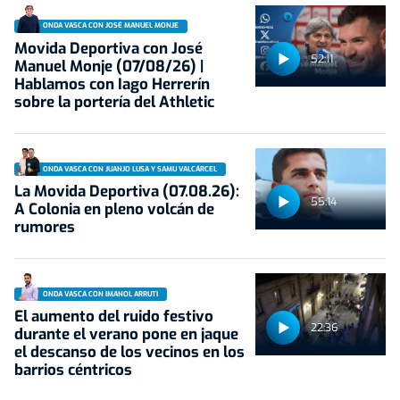
ONDA VASCA CON JOSÉ MANUEL MONJE
Movida Deportiva con José
52:11
Manuel Monje (07/08/26) |
Hablamos con Iago Herrerín
sobre la portería del Athletic
ONDA VASCA CON JUANJO LUSA Y SAMU VALCÁRCEL
La Movida Deportiva (07.08.26):
55:14
A Colonia en pleno volcán de
rumores
ONDA VASCA CON IMANOL ARRUTI
El aumento del ruido festivo
22:36
durante el verano pone en jaque
el descanso de los vecinos en los
barrios céntricos