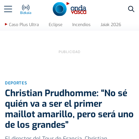
Bus
Bizkaia
Caso Plus Ultra
Eclipse
Incendios
Jaiak 2026
DEPORTES
Christian Prudhomme: “No sé
quién va a ser el primer
maillot amarillo, pero será uno
de los grandes”
El director del Tour de Francia, Christian