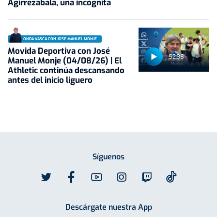
Agirrezabala, una incógnita
ONDA VASCA CON JOSÉ MANUEL MONJE
Movida Deportiva con José
52:38
Manuel Monje (04/08/26) | El
Athletic continúa descansando
antes del inicio liguero
Síguenos
Descárgate nuestra App