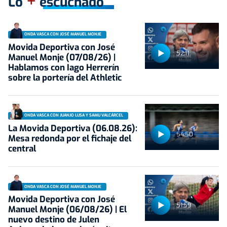
+
Lo
escuchado
ONDA VASCA CON JOSÉ MANUEL MONJE
Movida Deportiva con José
52:11
Manuel Monje (07/08/26) |
Hablamos con Iago Herrerín
sobre la portería del Athletic
ONDA VASCA CON JUANJO LUSA Y SAMU VALCÁRCEL
La Movida Deportiva (06.08.26):
54:50
Mesa redonda por el fichaje del
central
ONDA VASCA CON JOSÉ MANUEL MONJE
Movida Deportiva con José
51:59
Manuel Monje (06/08/26) | El
nuevo destino de Julen