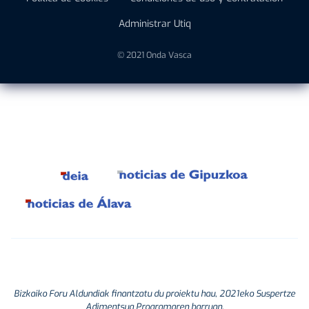
Administrar Utiq
© 2021 Onda Vasca
Bizkaiko Foru Aldundiak finantzatu du proiektu hau, 2021eko Suspertze
Adimentsua Programaren barruan.