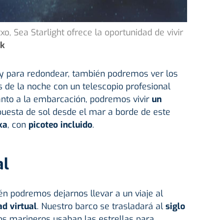
o, Sea Starlight ofrece la oportunidad de vivir
ik
a, y para redondear, también podremos ver los
 de la noche con un telescopio profesional
anto a la embarcación, podremos vivir
un
puesta de sol desde el mar a borde de este
ka
, con
picoteo incluido
.
al
én podremos dejarnos llevar a un viaje al
ad virtual
. Nuestro barco se trasladará al
siglo
os marineros usaban las estrellas para