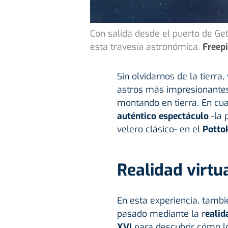
Con salida desde el puerto de Getx
esta travesía astronómica.
Freep
Sin olvidarnos de la tierr
astros más impresionantes
montando en tierra. En cu
auténtico espectáculo
-la 
velero clásico- en el
Potto
Realidad virtu
En esta experiencia, tambi
pasado mediante la r
ealid
XVI
para descubrir cómo l