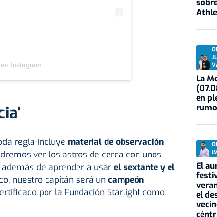
sobre
Athle
O
J
 en Instagram
V
La Mo
(07.0
en pl
rumo
ia’
oda regla incluye
material de observación
O
podremos ver los astros de cerca con unos
I
El au
, además de aprender a usar
el sextante y el
festi
oco, nuestro capitán será un
campeón
veran
certificado por la Fundación Starlight como
el de
vecin
céntr