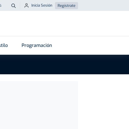
Inicia Sesión
Regístrate
6
Buscar
tilo
Programación