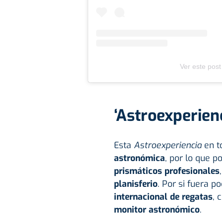
Ver este post
‘Astroexperienc
Esta
Astroexperiencia
en t
astronómica
, por lo que 
prismáticos profesionales
planisferio
. Por si fuera p
internacional de regatas
, 
monitor
astronómico
.