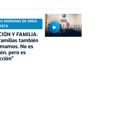
AS MAÑANAS DE ONDA
ASCA
23:43
CIÓN Y FAMILIA:
familias también
rmamos. No es
ión, pero es
cción"