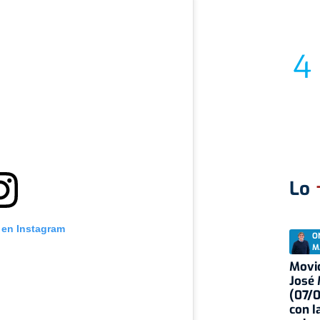
Lo
 en Instagram
O
M
Movid
José
(07/
con I