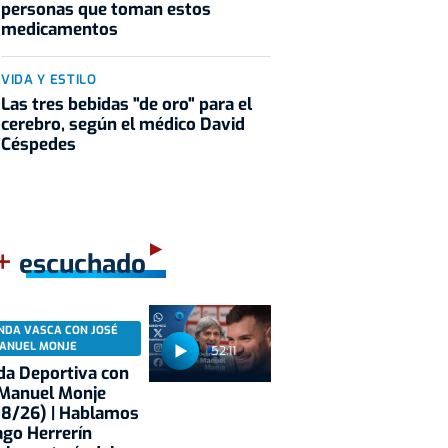
personas que toman estos
medicamentos
VIDA Y ESTILO
Las tres bebidas "de oro" para el
cerebro, según el médico David
Céspedes
+
escuchado
NDA VASCA CON JOSÉ
ANUEL MONJE
52:11
a Deportiva con
 Manuel Monje
08/26) | Hablamos
ago Herrerín