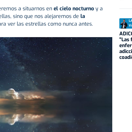
eremos a situarnos en
el cielo nocturno
y a
ellas, sino que nos alejaremos de
la
L
ra ver las estrellas como nunca antes.
V
ADIC
"Las 
enfe
adicc
coadi