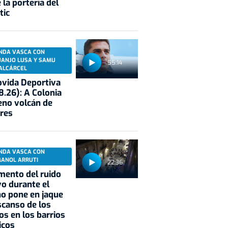
 la portería del
tic
NDA VASCA CON
UANJO LUSA Y SAMU
55:14
ALCÁRCEL
vida Deportiva
8.26): A Colonia
eno volcán de
res
NDA VASCA CON
MANOL ARRUTI
22:36
mento del ruido
vo durante el
o pone en jaque
scanso de los
os en los barrios
icos