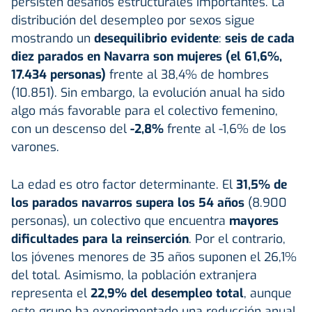
persisten desafíos estructurales importantes. La
distribución del desempleo por sexos sigue
mostrando un
desequilibrio evidente
:
seis de cada
diez parados en Navarra son mujeres (el 61,6%,
17.434 personas)
frente al 38,4% de hombres
(10.851). Sin embargo, la evolución anual ha sido
algo más favorable para el colectivo femenino,
con un descenso del
-2,8%
frente al -1,6% de los
varones.
La edad es otro factor determinante. El
31,5% de
los parados navarros supera los 54 años
(8.900
personas), un colectivo que encuentra
mayores
dificultades para la reinserción
. Por el contrario,
los jóvenes menores de 35 años suponen el 26,1%
del total. Asimismo, la población extranjera
representa el
22,9% del desempleo total
, aunque
este grupo ha experimentado una reducción anual