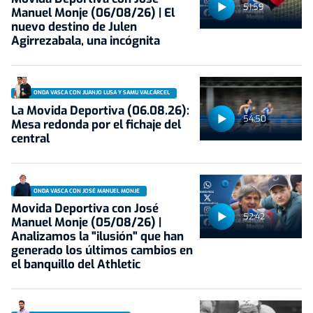
51:59
Manuel Monje (06/08/26) | El
nuevo destino de Julen
Agirrezabala, una incógnita
ONDA VASCA CON JUANJO LUSA Y SAMU VALCÁRCEL
La Movida Deportiva (06.08.26):
54:50
Mesa redonda por el fichaje del
central
ONDA VASCA CON JOSÉ MANUEL MONJE
Movida Deportiva con José
52:42
Manuel Monje (05/08/26) |
Analizamos la "ilusión" que han
generado los últimos cambios en
el banquillo del Athletic