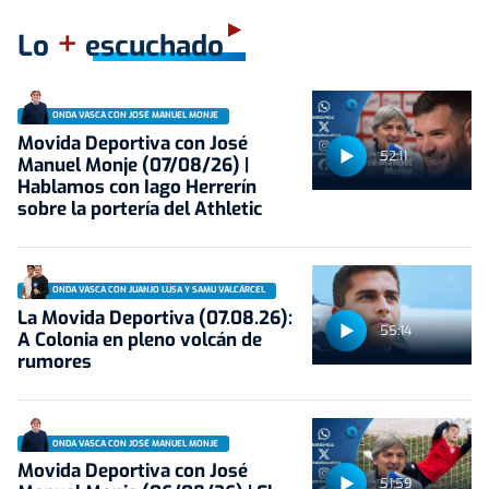
+
Lo
escuchado
ONDA VASCA CON JOSÉ MANUEL MONJE
Movida Deportiva con José
52:11
Manuel Monje (07/08/26) |
Hablamos con Iago Herrerín
sobre la portería del Athletic
ONDA VASCA CON JUANJO LUSA Y SAMU VALCÁRCEL
La Movida Deportiva (07.08.26):
55:14
A Colonia en pleno volcán de
rumores
ONDA VASCA CON JOSÉ MANUEL MONJE
Movida Deportiva con José
51:59