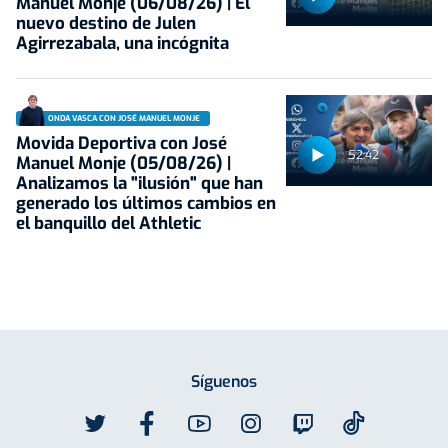
Manuel Monje (06/08/26) | El
nuevo destino de Julen
Agirrezabala, una incógnita
ONDA VASCA CON JOSÉ MANUEL MONJE
Movida Deportiva con José
52:42
Manuel Monje (05/08/26) |
Analizamos la "ilusión" que han
generado los últimos cambios en
el banquillo del Athletic
Síguenos