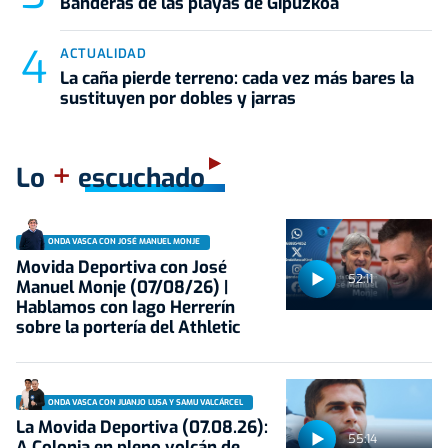
Banderas de las playas de Gipuzkoa
ACTUALIDAD
La caña pierde terreno: cada vez más bares la
sustituyen por dobles y jarras
+
Lo
escuchado
ONDA VASCA CON JOSÉ MANUEL MONJE
Movida Deportiva con José
52:11
Manuel Monje (07/08/26) |
Hablamos con Iago Herrerín
sobre la portería del Athletic
ONDA VASCA CON JUANJO LUSA Y SAMU VALCÁRCEL
La Movida Deportiva (07.08.26):
55:14
A Colonia en pleno volcán de