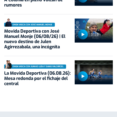
rumores
ONDA VASCA CON JOSÉ MANUEL MONJE
Movida Deportiva con José
51:59
Manuel Monje (06/08/26) | El
nuevo destino de Julen
Agirrezabala, una incógnita
ONDA VASCA CON JUANJO LUSA Y SAMU VALCÁRCEL
La Movida Deportiva (06.08.26):
54:50
Mesa redonda por el fichaje del
central