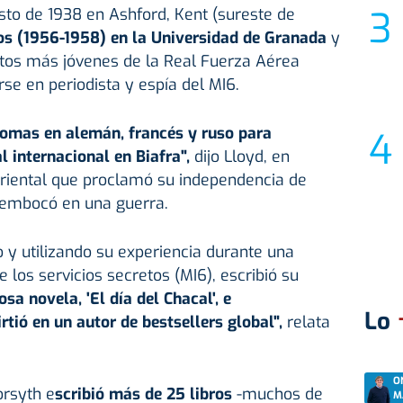
sto de 1938 en Ashford, Kent (sureste de
os (1956-1958) en la Universidad de Granada
y
otos más jóvenes de la Real Fuerza Aérea
rse en periodista y espía del MI6.
diomas en alemán, francés y ruso para
l internacional en Biafra",
dijo Lloyd, en
oriental que proclamó su independencia de
esembocó en una guerra.
o y utilizando su experiencia durante una
os servicios secretos (MI6), escribió su
a novela, 'El día del Chacal', e
Lo
tió en un autor de bestsellers global",
relata
O
orsyth e
scribió más de 25 libros
-muchos de
M