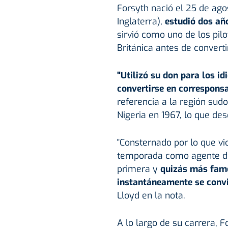
Forsyth nació el 25 de ago
Inglaterra),
estudió dos añ
sirvió como uno de los pil
Británica antes de converti
"Utilizó su don para los i
convertirse en corresponsa
referencia a la región sud
Nigeria en 1967, lo que d
"Consternado por lo que vi
temporada como agente de l
primera y
quizás más famos
instantáneamente se convir
Lloyd en la nota.
A lo largo de su carrera, F