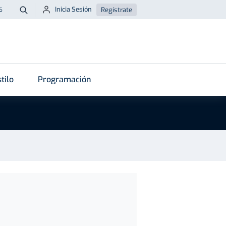
Inicia Sesión
Regístrate
6
Buscar
tilo
Programación