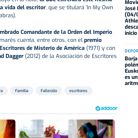
Movid
 vida del escritor
, que se titulará 'In My Own
José
(04/0
abras).
Athle
desca
mbrado Comandante de la Orden del Imperio
inicio
lmarés cuenta, entre otros, con el
premio
Escritores de Misterio de América
(1971) y con
DEPO
nd Dagger
(2012) de la Asociación de Escritores
Borja
polém
Eusko
es un
aritm
ra
Familia
Fallecido
escritores