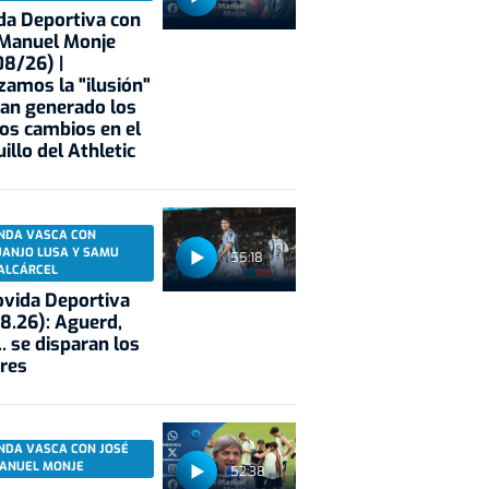
a Deportiva con
 Manuel Monje
8/26) |
zamos la "ilusión"
an generado los
os cambios en el
illo del Athletic
NDA VASCA CON
UANJO LUSA Y SAMU
55:18
ALCÁRCEL
vida Deportiva
8.26): Aguerd,
.. se disparan los
res
NDA VASCA CON JOSÉ
ANUEL MONJE
52:38