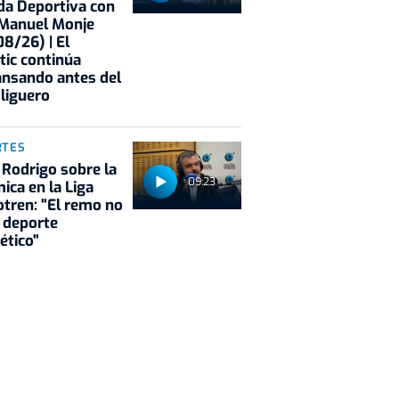
a Deportiva con
 Manuel Monje
8/26) | El
tic continúa
nsando antes del
 liguero
RTES
 Rodrigo sobre la
09:23
ica en la Liga
tren: "El remo no
 deporte
ético"