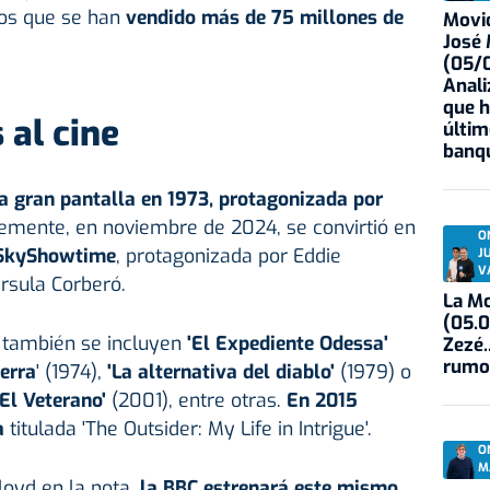
 los que se han
vendido más de 75 millones de
Movid
José
(05/0
Anali
que h
 al cine
últim
banqu
 la gran pantalla en 1973, protagonizada por
emente, en noviembre de 2024, se convirtió en
O
e SkyShowtime
, protagonizada por Eddie
J
V
rsula Corberó.
La Mo
(05.0
h también se incluyen
'El Expediente Odessa'
Zezé.
rumo
uerra
' (1974),
'La alternativa del diablo'
(1979) o
'El Veterano'
(2001), entre otras.
En 2015
ía
titulada 'The Outsider: My Life in Intrigue'.
O
M
oyd en la nota,
la BBC estrenará este mismo