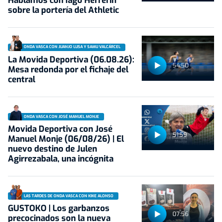
Hablamos con Iago Herrerín
sobre la portería del Athletic
ONDA VASCA CON JUANJO LUSA Y SAMU VALCÁRCEL
La Movida Deportiva (06.08.26):
54:50
Mesa redonda por el fichaje del
central
ONDA VASCA CON JOSÉ MANUEL MONJE
Movida Deportiva con José
51:59
Manuel Monje (06/08/26) | El
nuevo destino de Julen
Agirrezabala, una incógnita
LAS TARDES DE ONDA VASCA CON KIKE ALONSO
GUSTOKO | Los garbanzos
07:56
precocinados son la nueva