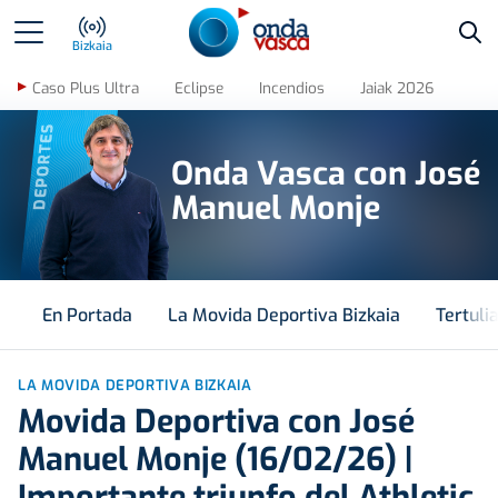
Bus
Bizkaia
Caso Plus Ultra
Eclipse
Incendios
Jaiak 2026
DEPORTES
Onda Vasca con José
Manuel Monje
En Portada
La Movida Deportiva Bizkaia
Tertuli
LA MOVIDA DEPORTIVA BIZKAIA
Movida Deportiva con José
Manuel Monje (16/02/26) |
Importante triunfo del Athletic