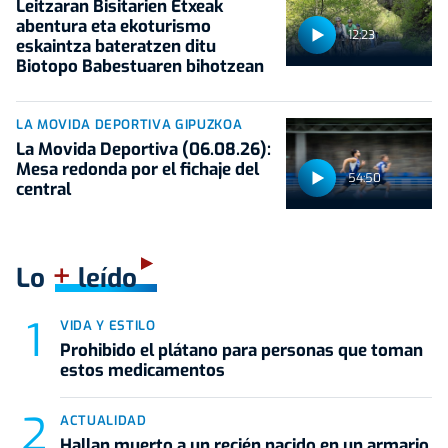
Leitzaran Bisitarien Etxeak
abentura eta ekoturismo
12:23
eskaintza bateratzen ditu
Biotopo Babestuaren bihotzean
LA MOVIDA DEPORTIVA GIPUZKOA
La Movida Deportiva (06.08.26):
Mesa redonda por el fichaje del
54:50
central
+
Lo
leído
VIDA Y ESTILO
Prohibido el plátano para personas que toman
estos medicamentos
ACTUALIDAD
Hallan muerto a un recién nacido en un armario