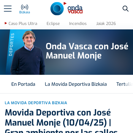
Bus
Bizkaia
Caso Plus Ultra
Eclipse
Incendios
Jaiak 2026
DEPORTES
Onda Vasca con José
Manuel Monje
En Portada
La Movida Deportiva Bizkaia
Tertuli
LA MOVIDA DEPORTIVA BIZKAIA
Movida Deportiva con José
Manuel Monje (10/04/25) |
Gran ambiente por las calles