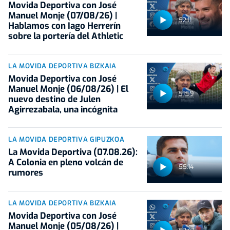
Movida Deportiva con José
Manuel Monje (07/08/26) |
52:11
Hablamos con Iago Herrerín
sobre la portería del Athletic
LA MOVIDA DEPORTIVA BIZKAIA
Movida Deportiva con José
Manuel Monje (06/08/26) | El
51:59
nuevo destino de Julen
Agirrezabala, una incógnita
LA MOVIDA DEPORTIVA GIPUZKOA
La Movida Deportiva (07.08.26):
A Colonia en pleno volcán de
55:14
rumores
LA MOVIDA DEPORTIVA BIZKAIA
Movida Deportiva con José
Manuel Monje (05/08/26) |