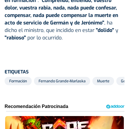
en formación"
. "
Comprendo, entiendo, vuestro
dolor, vuestra rabia, nada, nada puede confesar,
compensar, nada puede compensar la muerte en
acto de servicio de Germán y de Jerónimo"
, ha
dicho el ministro, que incidido en estar
"dolido"
y
"rabioso"
por lo ocurrido.
ETIQUETAS
Formación
Fernando Grande-Marlaska
Muerte
Gobi