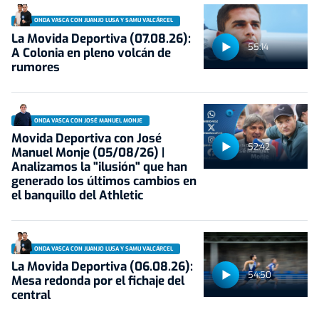
ONDA VASCA CON JUANJO LUSA Y SAMU VALCÁRCEL
La Movida Deportiva (07.08.26):
55:14
A Colonia en pleno volcán de
rumores
ONDA VASCA CON JOSÉ MANUEL MONJE
Movida Deportiva con José
52:42
Manuel Monje (05/08/26) |
Analizamos la "ilusión" que han
generado los últimos cambios en
el banquillo del Athletic
ONDA VASCA CON JUANJO LUSA Y SAMU VALCÁRCEL
La Movida Deportiva (06.08.26):
54:50
Mesa redonda por el fichaje del
central