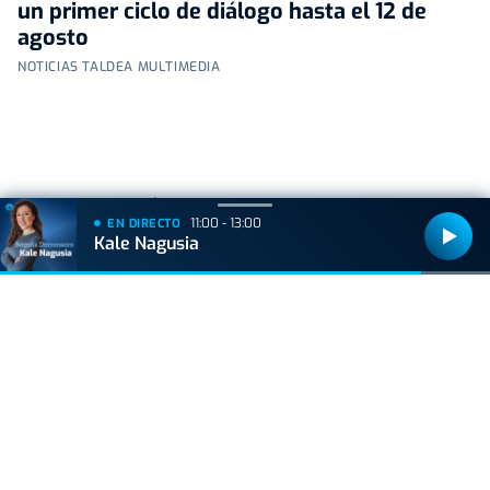
un primer ciclo de diálogo hasta el 12 de
agosto
NOTICIAS TALDEA MULTIMEDIA
+
Lo
leído
11:00 - 13:00
EN DIRECTO
Kale Nagusia
ACTUALIDAD
Hallan muerto a un recién nacido en un armario
después de que su madre ingresara en el
hospital por una hemorragia
BIZKAIA
Sorpresa en Bakio: un pequeño tiburón obliga a
cerrar la playa durante una hora